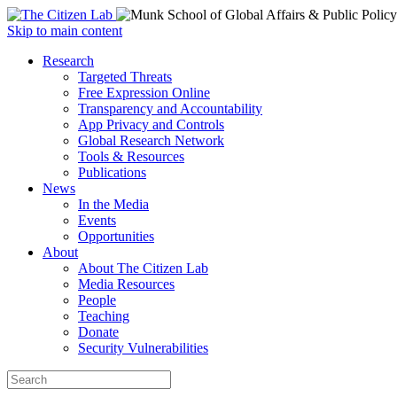
Open
Skip to main content
main
Close
Research
menu
main
Targeted Threats
menu
Free Expression Online
Transparency and Accountability
App Privacy and Controls
Global Research Network
Tools & Resources
Publications
News
In the Media
Events
Opportunities
About
About The Citizen Lab
Media Resources
People
Teaching
Donate
Security Vulnerabilities