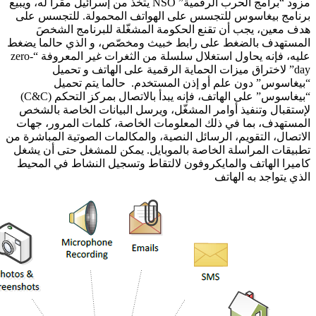
مزود “برامج الحرب الرقمية” NSO يتخذ من إسرائيل مقراً له، ويبيع
برنامج بيغاسوس للتجسس على الهواتف المحمولة.
للتجسس على
هدف معين، يجب أن تقنع الحكومة المشغّلة للبرنامج الشخصَ
المستهدف بالضغط على رابط خبيث ومخصّص، و الذي حالما يضغط
عليه، فإنه يحاول استغلال سلسلة من الثغرات غير المعروفة “zero-
day” لاختراق ميزات الحماية الرقمية على الهاتف و تحميل
“بيغاسوس” دون علم أو إذن المستخدم.
حالما يتم تحميل
“بيغاسوس” على الهاتف، فإنه يبدأ بالاتصال بمركز التحكم (C&C)
لإستقبال وتنفيذ أوامر المشغّل، ويرسل البيانات الخاصة بالشخص
المستهدف، بما في ذلك المعلومات الخاصة، كلمات المرور، جهات
الاتصال، التقويم، الرسائل النصية، والمكالمات الصوتية المباشرة من
تطبيقات المراسلة الخاصة بالموبايل.
يمكن للمشغل حتى أن يشغل
كاميرا الهاتف والمايكروفون لالتقاط وتسجيل النشاط في المحيط
الذي يتواجد به الهاتف