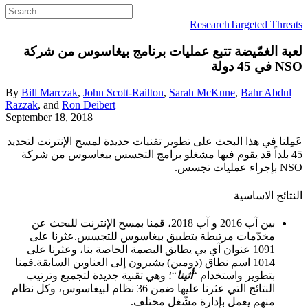
Research
Targeted Threats
لعبة الغمّيضة
تتبع عمليات برنامج بيغاسوس من شركة
NSO في 45 دولة
By
Bill Marczak
,
John Scott-Railton
,
Sarah McKune
,
Bahr Abdul
Razzak
, and
Ron Deibert
September 18, 2018
عَمِلنا في هذا البحث على تطوير تقنيات جديدة لمسح الإنترنت لتحديد
45 بلداً قد يقوم فيها مشغلو برامج التجسس بيغاسوس من شركة
NSO بإجراء عمليات تجسس.
النتائج الاساسية
بين آب 2016 و آب 2018، قمنا بمسح الإنترنت للبحث عن
مخدّمات مرتبطة بتطبيق بيغاسوس للتجسس.
عثرنا على
1091 عنوان آي بي يطابق البصمة الخاصة بنا، وعثرنا على
1014 اسم نطاق (دومين) يشيرون إلى العناوين السابقة.قمنا
بتطوير واستخدام “
أثينا
“؛ وهي تقنية جديدة لتجميع وترتيب
النتائج التي عثرنا عليها ضمن 36 نظام لبيغاسوس، وكل نظام
منهم يعمل بإدارة مشّغل مختلف.