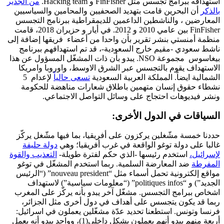
استهدافه ببرامج تجسس مثل FinFisher و Hacking team.
من الجدير
بالذكر
أن البحرين قامت بتهديد الصحفيين والمحامين والسياسيين
المعارضين ، والناشطين الداعمين للديمقراطية ببرنامج التجسس
FinFisher بين عامي 2010 و 2012.
في أيار و حزيران 2018، قامت
منظمة أمنستي بنشر تقرير بأن واحدا من أعضاء فريقها إضافة إلى
ناشط سعودي -مقيم خارج السعودية-، قد تم استهدافهم ببرنامج
بيغاسوس مجموعة NSO.
يبدو بأن ذات المشغّل المسؤول عن هذا
الاستهداف يقوم بالتجسس عبر الشرق الاوسط، واوروبا وامريكا
الشمالية ايضاً.
المملكة العربية السعودية
تسعى حالياً
لإعدام 5
نشطاء حقوق إنسان متهمين باطلاق شعارات مناهضة للحكومة
ونشر فيديوهات احتجاج على وسائل التواصل الاجتماعي.
السياقات في الدول الأخرى:
حددنا خمسة مشّغلين يركزون على أفريقيا، بما فيها مشّغل يركّز
غالبا على دولة توغو الواقعة في غرب أفريقيا؛ وهي
دولة حليفة
لإسرائيل،
استخدم رئيسها -الذي حكم لفترة طويلة-
التعذيب والقوة
المفرطة
ضد المعارضة السلمية.
ربما استخدم المشغّل في توغو
مواقع إلكترونية تحمل أسماء مثل “nouveau president” (“الرئيس
الجديد”) و “politiques infos” (“معلومات سياسية”) لاستهداف
اشخاص ببرامج التجسس.
مشغّل آخر يبدو بأنه يركّز على المغرب
ربما قد يكون يتجسس على أهداف في دول أخرى مثل الجزائر،
فرنسا وتونس.
استطعنا تحديد عدّة مشغّلين يعملون في اسرائيل:
أربعة منهم يبدو أنهم يعملون بشكل داخلي(1)،
وواحد يبدو أنه يعمل