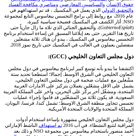
حقوق الإنسان
والسياسيين المعارضين
ومناصري مكافحة الفساد
والتحقيق الدولي
الذي يعمل في المكسيك ، قد تم استهدافهم في
عام 2016، مع روابط إلى برامج التجسس بيغاسوس التابع لمجموعة
NSO.
أثار الكشف في المكسيك فضيحة سياسية كبيرة،
(#
GobiernoEspía
)، والتحقيق الجنائي الذي تلاه ما زال جارياً حتى
تاريخ هذا التقرير.
حتى بعد إبلاغنا المسبق عن إساءة استخدام برنامج
التجسس بيغاسوس في المكسيك ، يبدو أن هناك ثلاثة مشغلين
منفصلين يعملون في الغالب في المكسيك حتى تاريخ تموز 2018.
دول مجلس التعاون الخليجي (GCC):
اكتشفنا ما يبدو بأنه توسع كبير لبرنامج بيغاسوس في دول مجلس
التعاون الخليجي في الشرق الاوسط.
إجمالا؛ استطعنا تحديد ستة
مشّغلين مع عمليات ضخمة في دول مجلس التعاون الخليجي،
يشمل على الاقل مشعّلين يعملان بتركيز على الامارات العربية
المتحدة، ومشغّل آخر يركّز على البحرين، وآخر على المملكة العربية
السعودية.
قد يكون ثلاثة من المشغّلين قد قاموا بإجراء عمليات
تجسس تتجاوز منطقة الشرق الاوسط؛ تشمل كندا، فرنسا، اليونان،
المملكة المتحدة والولايات المتحدة الأمريكية.
دول مجلس التعاون الخليجي مشهورة بإساءة استخدام أدوات
المراقبة لتتبع النشطاء.
في آب 2016
تم استهداف
الناشط الإماراتي
أحمد منصور باستخدام بيغاسوس من مجموعة NSO و ذلك بعد