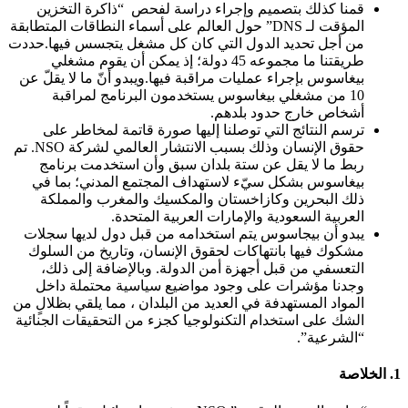
قمنا كذلك بتصميم وإجراء دراسة لفحص “ذاكرة التخزين
المؤقت لـ DNS” حول العالم على أسماء النطاقات المتطابقة
من أجل تحديد الدول التي كان كل مشغل يتجسس فيها.
حددت
طريقتنا ما مجموعه 45 دولة؛ إذ يمكن أن يقوم مشغلي
بيغاسوس بإجراء عمليات مراقبة فيها.ويبدو أنّ ما لا يقلّ عن
10 من مشغلي بيغاسوس يستخدمون البرنامج لمراقبة
أشخاص خارج حدود بلدهم.
ترسم النتائج التي توصلنا إليها صورة قاتمة لمخاطر على
حقوق الإنسان وذلك بسبب الانتشار العالمي لشركة NSO.
تم
ربط ما لا يقل عن ستة بلدان سبق وأن استخدمت برنامج
بيغاسوس بشكل سيّء لاستهداف المجتمع المدني؛ بما في
ذلك البحرين وكازاخستان والمكسيك والمغرب والمملكة
العربية السعودية والإمارات العربية المتحدة.
يبدو أن بيجاسوس يتم استخدامه من قبل دول لديها سجلات
مشكوك فيها بانتهاكات لحقوق الإنسان، وتاريخ من السلوك
التعسفي من قبل أجهزة أمن الدولة. وبالإضافة إلى ذلك،
وجدنا مؤشرات على وجود مواضيع سياسية محتملة داخل
المواد المستهدفة في العديد من البلدان ، مما يلقي بظلالٍ من
الشك على استخدام التكنولوجيا كجزء من التحقيقات الجنائية
“الشرعية”.
1. الخلاصة