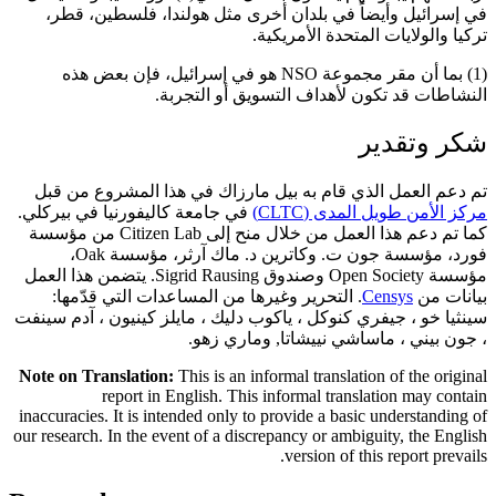
في إسرائيل وأيضاً في بلدان أخرى مثل هولندا، فلسطين، قطر،
تركيا والولايات المتحدة الأمريكية.
(1) بما أن مقر مجموعة NSO هو في إسرائيل، فإن بعض هذه
النشاطات قد تكون لأهداف التسويق أو التجربة.
شكر وتقدير
تم دعم العمل الذي قام به بيل مارزاك في هذا المشروع من قبل
مركز الأمن طويل المدى (CLTC)
في جامعة كاليفورنيا في بيركلي.
كما تم دعم هذا العمل من خلال منح إلى Citizen Lab من مؤسسة
فورد، مؤسسة جون ت. وكاترين د. ماك آرثر، مؤسسة Oak،
مؤسسة Open Society وصندوق Sigrid Rausing. يتضمن هذا العمل
بيانات من
Censys
. التحرير وغيرها من المساعدات التي قدّمها:
سينثيا خو ، جيفري كنوكل ، ياكوب دليك ، مايلز كينيون ، آدم سينفت
، جون بيني ، ماساشي نييشاتا, وماري زهو.
Note on Translation:
This is an informal translation of the original
report in English. This informal translation may contain
inaccuracies. It is intended only to provide a basic understanding of
our research. In the event of a discrepancy or ambiguity, the English
version of this report prevails.