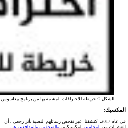
الشكل 2: خريطة للاختراقات المشتبه بها من برنامج بيغاسوس
المكسيك:
في عام 2017، اكتشفنا -عبر تفحص رسائلهم النصية بأثر رجعي-، أن
العشرات من
المحامين
المكسيكيين
والصحفيين
والمدافعين عن