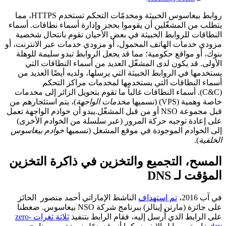
روابط بيغاسوس الخبيثة ومخدمّات التحكم تستخدم HTTPS، مما
يتطلب من المشغّلين أن يقوموا بحجز وإدارة أسماء نطاقات.
أسماء
النطاقات للروابط الخبيثة في بعض الأحيان تقوم بانتحال شخصية
مزودي خدمات الهاتف المحمول، أو مزودي خدمات عبر الانترنت، أو
بنوك، أو مواقع حكومية؛ مما قد يجعل الروابط تبدو سليمة للوهلة
الأولى.
قد يكون لدى المشغّل العديد من أسماء النطاقات التي
يستخدمها في الروابط الخبيثة التي يرسلها، ولديه أيضًا العديد من
أسماء النطاقات التي يستخدمها لمخدمات مراكز التحكم
(C&C).
أسماء النطاقات غالباً ما تقوم بتحويل الزائر إلى مخدمات
خاصة وهمية (VPS) (نسميها
مخدمات الواجهة
)، يتم استئجارهم من
قبل مجموعة NSO أو من قبل المشغّل.
يبدو أن خوادم الواجهة تعمل
على إعادة توجيه حركة المرور (عبر سلسلة من الخوادم الأخرى)
إلى الخوادم الموجودة في موقع المشغل (نسميها
خوادم بيغاسوس
الخلفية
).
المسح، التجميع والتخزين في ذاكرة التخزين
المؤقت لـ DNS
في آب 2016،
تم استهداف
الناشط الإماراتي أحمد منصور الحائز
على جائزة (مارتن إينالز) ببرنامج شركة NSO بيغاسوس.
ضغطنا
على الرابط الذي أُرسل إليه، فقام الرابط بتنفيذ
ثلاثة ثغرات zero-