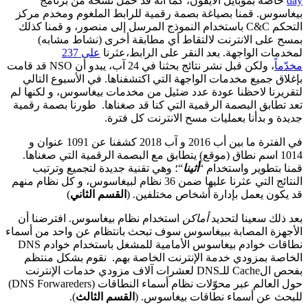
day
خاصة بموبايل الايفون، كما أنه قد حمّل نسخة من برنامج
بيغاسوس.
قمنا بصياغة بصمة رقمية للرابط الملغوم ومخدم مركز
التحكم C&C باستخدام النموذج المرسل إلى منصور، و قمنا كذلك
بمسح على الانترنت لالتقاط أي مطابقة أخرى (نشاط مشابه)
لمخدمات الواجهة.
بعد النقر على الرابط،عثرنا
على 237
مخدّماً
،
ولكن قبل نشر نتائج بحثنا في 24 آب، يبدو أن NSO قد قامت
بإغلاق جميع مخدمات الواجهة التي اكتشفناها. في الأسبوع التالي
لتقريرنا لاحظنا عودة عدد ضئيل من مخدمات بيغاسوس، و لكنها لم
تعد تطابق البصمة الرقمية التي كنا قد صغناها. طورنا بصمة رقمية
جديدة و بدأنا بعمليات مسح الانترنت كل فترة.
في الفترة ما بين أب 2016 و آب 2018 كشفنا عن 1091 عنوان و
1014 اسم نطاق (موقع) يتطابق مع البصمة الرقمية التي صغناها.
قمنا بتطوير واستخدام “
أثينا
“؛ وهي تقنية جديدة لتجميع وترتيب
النتائج التي عثرنا عليها ضمن 36 نظام لبيغاسوس، و كل نظام منهم
قد يكون يعمل بإدارة أشخاص مختلفين. (
القسم الثاني
)
بعد ذلك سعينا لتحديد
أماكن
استخدام نظام بيغاسوس.
افترضنا أن
الأجهزة المصابة ببيغاسوس سوف تبحث بانتظام عن واحد من أسماء
نطاقات خوادم بيغاسوس الأمامية للمشغل باستخدام خوادم DNS
الخاصة بمزودي خدمة الإنترنت الخاصة بهم.
نقوم بشكل منتظم
بفحص الCache للـDNS لعشرات آلاف مزودي خدمات الإنترنت
حول العالم عبر محوّلات نظام أسماء النطاقات (DNS Forwareders)
للبحث عن أسماء نطاقات بيغاسوس. (
القسم الثالث
).