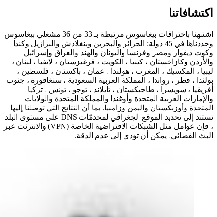
اكتشافاتنا
اشتبهنا باختراقات بيغاسوس مرتبطة بـ 33 من 36 مشغلي بيغاسوس
وحددناها في 45 دولة: الجزائر والبحرين وبنغلادش والبرازيل وكندا
وكوت ديفوار ومصر وفرنسا واليونان والهند والعراق وإسرائيل
والأردن وكازاخستان ، كينيا ، الكويت ، قرغيزستان ، لاتفيا ، لبنان ،
ليبيا ، المكسيك ، المغرب ، هولندا ، عمان ، باكستان ، فلسطين ،
بولندا ، قطر ، رواندا ، المملكة العربية السعودية ، سنغافورة ، جنوب
أفريقيا ، سويسرا ، طاجيكستان ، تايلاند ، توجو ، تونس ، تركيا
والإمارات العربية المتحدة وأوغندا والمملكة المتحدة والولايات
المتحدة وأوزبكستان واليمن وزامبيا.
بما أن النتائج التي توصلنا إليها
تستند إلى تحديد الموقع الجغرافي لمخدمّات DNS على مستوى البلد
، فإن عوامل مثل الشبكات الافتراضية الخاصة (VPN) والانترنت عبر
البث الفضائي، يمكن أن تؤدي إلى عدم الدقة.