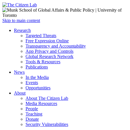
Open
Skip to main content
main
Close
Research
menu
main
Targeted Threats
menu
Free Expression Online
Transparency and Accountability
App Privacy and Controls
Global Research Network
Tools & Resources
Publications
News
In the Media
Events
Opportunities
About
About The Citizen Lab
Media Resources
People
Teaching
Donate
Security Vulnerabilities