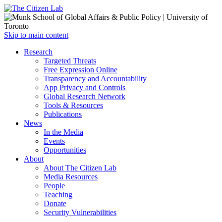
Open
Skip to main content
main
Close
Research
menu
main
Targeted Threats
menu
Free Expression Online
Transparency and Accountability
App Privacy and Controls
Global Research Network
Tools & Resources
Publications
News
In the Media
Events
Opportunities
About
About The Citizen Lab
Media Resources
People
Teaching
Donate
Security Vulnerabilities