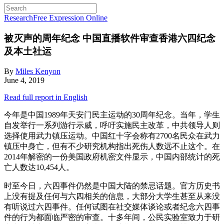
Research
Free Expression Online
被灭声的周年纪念
中国直播软件审查香港六四纪念
及本土社运
By
Miles Kenyon
June 4, 2019
Read full report in English
今年是中国1989年天安门民主运动的30周年纪念。当年，学生
自发举行一系列游行示威，呼吁实施民主改革，中共领导人则
选择使用武力镇压运动。中国红十字会称有2700名民众在武力
镇压中身亡，但有不少研究机构指出死伤人数远不止这个。在
2014年解密的一份美国政府机密文件显示，中国内部统计的死
亡人数达10,454人。
时至今日，六四事件仍然是中国大陆的禁忌话题。官方历史书
上没有提及任何与六四相关的信息，大部分大学生甚至从来没
有听说过六四事件。任何试图在社交媒体谈论或者纪念六四事
件的行为都面临严密的审查。十多年间，公民实验室致力于研