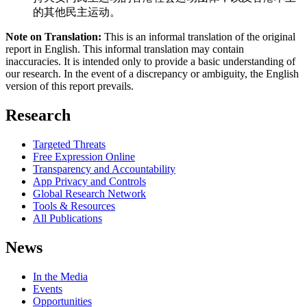
的其他民主运动。
Note on Translation:
This is an informal translation of the original
report in English. This informal translation may contain
inaccuracies. It is intended only to provide a basic understanding of
our research. In the event of a discrepancy or ambiguity, the English
version of this report prevails.
Research
Targeted Threats
Free Expression Online
Transparency and Accountability
App Privacy and Controls
Global Research Network
Tools & Resources
All Publications
News
In the Media
Events
Opportunities