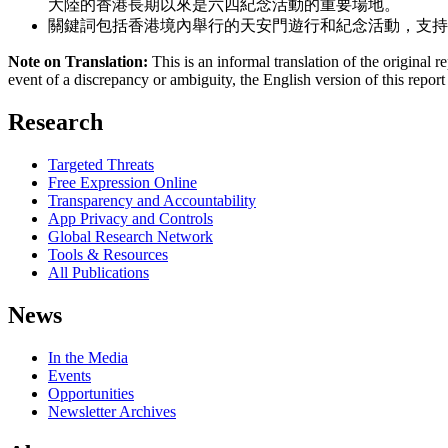
大陸的香港長期以來是六四紀念活動的重要場地。
關鍵詞包括香港境內舉行的天安門遊行和紀念活動，支持
Note on Translation:
This is an informal translation of the original r
event of a discrepancy or ambiguity, the English version of this report 
Research
Targeted Threats
Free Expression Online
Transparency and Accountability
App Privacy and Controls
Global Research Network
Tools & Resources
All Publications
News
In the Media
Events
Opportunities
Newsletter Archives