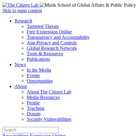
Open
Skip to main content
main
Close
Research
menu
main
Targeted Threats
menu
Free Expression Online
Transparency and Accountability
App Privacy and Controls
Global Research Network
Tools & Resources
Publications
News
In the Media
Events
Opportunities
About
About The Citizen Lab
Media Resources
People
Teaching
Donate
Security Vulnerabilities
Research
Free Expression Online