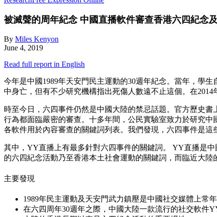
被滅聲的周年紀念
中國直播軟件審查香港六四紀念
By
Miles Kenyon
June 4, 2019
Read full report in English
今年是中國1989年天安門民主運動的30週年紀念。當年，學
中身亡，但有不少研究機構指出死傷人數遠不止這個。在2014
時至今日，六四事件仍然是中國大陸的禁忌話題。官方歷史書
行為都面臨嚴密的審查。十多年間，公民實驗室致力於研究中
各軟件用於內容審查的關鍵詞列表。我們發現，六四事件是這
其中，YY直播上有最多針對六四事件的關鍵詞。 YY直播是
的六四紀念活動乃至香港本土社會運動的關鍵詞，而臨近大陸
主要發現
1989年民主運動及天安門武力鎮壓是中國社交媒體上常
在六四周年30週年之際，中國大陸一款流行的社交軟件