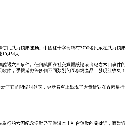
擇使用武力鎮壓運動。中國紅十字會稱有2700名民眾在武力鎮壓
,454人。
聽說過六四事件。任何試圖在社交媒體談論或者紀念六四事件的
天軟件，手機遊戲等多個不同類別的互聯網產品上發現並收集了
播更新了它的關鍵詞列表，更新名單上出現了大量針對在香港舉行
香港舉行的六四紀念活動乃至香港本土社會運動的關鍵詞，而臨近