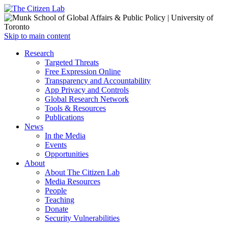
Open
Skip to main content
main
Close
Research
menu
main
Targeted Threats
menu
Free Expression Online
Transparency and Accountability
App Privacy and Controls
Global Research Network
Tools & Resources
Publications
News
In the Media
Events
Opportunities
About
About The Citizen Lab
Media Resources
People
Teaching
Donate
Security Vulnerabilities