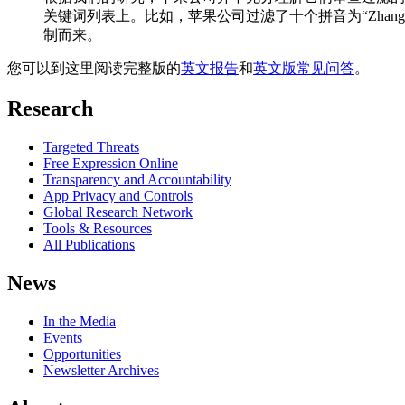
关键词列表上。比如，苹果公司过滤了十个拼音为“Zha
制而来。
您可以到这里阅读完整版的
英文报告
和
英文版常见问答
。
Research
Targeted Threats
Free Expression Online
Transparency and Accountability
App Privacy and Controls
Global Research Network
Tools & Resources
All Publications
News
In the Media
Events
Opportunities
Newsletter Archives