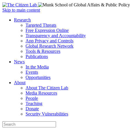
Open
Skip to main content
main
Close
Research
menu
main
Targeted Threats
menu
Free Expression Online
Transparency and Accountability
App Privacy and Controls
Global Research Network
Tools & Resources
Publications
News
In the Media
Events
Opportunities
About
About The Citizen Lab
Media Resources
People
Teaching
Donate
Security Vulnerabilities