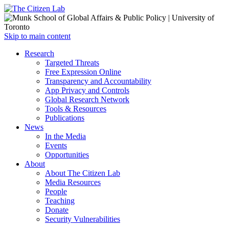
Open
Skip to main content
main
Close
Research
menu
main
Targeted Threats
menu
Free Expression Online
Transparency and Accountability
App Privacy and Controls
Global Research Network
Tools & Resources
Publications
News
In the Media
Events
Opportunities
About
About The Citizen Lab
Media Resources
People
Teaching
Donate
Security Vulnerabilities