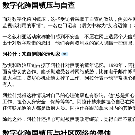
数字化跨国镇压与自查
面对数字化跨国镇压，这些受访者采取了自查的做法，例如在网
监视或利用的事情”。一名也门记者（后文中称为“艾哈迈德”）称
一名叙利亚活动家称他们感到不安全，不愿在网上透露个人信息
出于对数字攻击的恐惧，他们会向叙利亚的家人隐瞒一些信息
阿拉什：来自伊朗的活动家
恐惧和政治压迫占据了阿拉什对伊朗的童年记忆。1990年，
面有密切的合作。他长期遭受各种网络威胁，比如电子邮件帐
拿大雇主，费尽心机让他丢掉了工作。阿拉什表示他非常担心
有人。
阿拉什觉得这种情况对自己的心理健康也有影响。他“总是担心
工作、担心人身安全、保障等等”。阿拉什越来越担心自己在
任何联系他的人都是政府人员。阿拉什在跟加拿大国内的其他
除此之外，阿拉什还担心可能被伊朗政府绑架，觉得自己不能自
数字化跨国镇压与社区网络的侵蚀