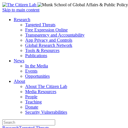
Open
Skip to main content
main
Close
Research
menu
main
Targeted Threats
menu
Free Expression Online
Transparency and Accountability
App Privacy and Controls
Global Research Network
Tools & Resources
Publications
News
In the Media
Events
Opportunities
About
About The Citizen Lab
Media Resources
People
Teaching
Donate
Security Vulnerabilities
Research
Targeted Threats