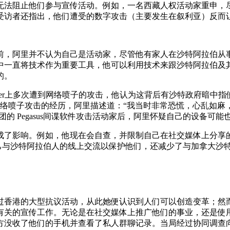
无法阻止他们参与宣传活动。例如，一名西藏人权活动家重申，
受访者还指出，他们遭受的数字攻击（主要发生在叙利亚）反而让
大前，阿里并不认为自己是活动家，尽管他有家人在沙特阿拉伯
中一直将技术作为重要工具，他可以利用技术来跟沙特阿拉伯及
的。
ter上多次遭到网络喷子的攻击，他认为这背后有沙特政府暗中指使。
被网络喷子攻击的经历，阿里描述道：“我当时非常恐慌，心乱如
的 Pegasus间谍软件攻击活动家后，阿里怀疑自己的设备可
成了影响。例如，他现在会自查，并限制自己在社交媒体上分享的
自己与沙特阿拉伯人的线上交流以保护他们，还减少了与加拿大沙
过香港的大型抗议活动，从此她便认识到人们可以创造变革；然
有关的宣传工作。无论是在社交媒体上推广他们的事业，还是使
方没收了他们的手机并查看了私人群聊记录。当局经过协同调查