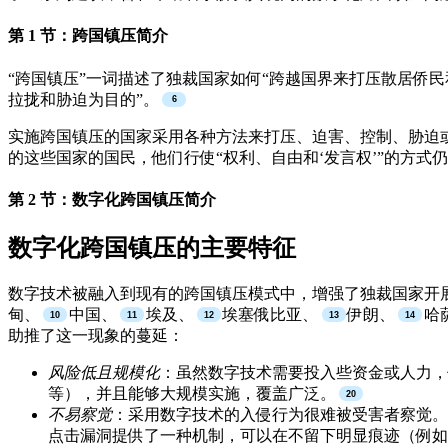
第 1 节：跨国镇压简介
“跨国镇压”一词描述了独裁国家如何“跨越国界来打压散居侨民
拉拢和胁迫为目的”。
实施跨国镇压的国家采用各种方法来打压、迫害、控制、胁迫
的这些国家的国民，他们行使“权利、自由和‘发言权’”的方
第 2 节：数字化跨国镇压简介
数字化跨国镇压的主要特征
数字技术被融入到现有的跨国镇压模式中，增强了独裁国家开
甸、
中国、
埃及、
埃塞俄比亚、
伊朗、
哈
助推了这一现象的蔓延：
风险低且规模化
：虽然数字技术需要投入些资金或人力，
等），并且能够大规模实施，覆盖广泛。
不易察觉
：采用数字技术的入侵行为很难被受害者察觉。
点击漏洞提供了一种机制，可以在不留下明显痕迹（例如