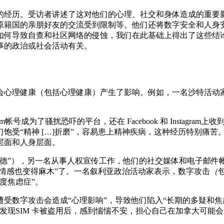
的经历。受访者讲述了这对他们的心理、社交和身体造成的重要
原籍国的亲朋好友的交流受到限制等。他们还将数字安全和人身
如何导致自查和社区网络的侵蚀，我们在此基础上得出了这些结
事的政治或社会活动有关。
会心理健康（包括心理健康）产生了影响。例如，一名沙特活动家
帐号成为了骚扰恐吓的平台，还在 Facebook 和 Instagra
饱受“精神 […]折磨”，容易患上精神疾病，这种经历特别痛
层面和人身层面。
迈德”），另一名从事人权宣传工作，他们的社交媒体和电子邮件
“情感也变得麻木”了。一名叙利亚政治活动家表示，数字攻击
（
度焦虑症”。
受数字攻击会造成“心理影响”，导致他们陷入“长期的多疑和焦虑
发现SIM 卡被盗用后，感到惴惴不安，担心自己在加拿大可能