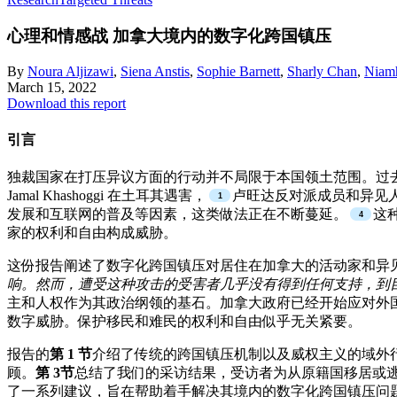
心理和情感战
加拿大境内的数字化跨国镇压
By
Noura Aljizawi
,
Siena Anstis
,
Sophie Barnett
,
Sharly Chan
,
Niam
March 15, 2022
Download this report
引言
独裁国家在打压异议方面的行动并不局限于本国领土范围。过
Jamal Khashoggi 在土耳其遇害，
卢旺达反对派成员和异见
发展和互联网的普及等因素，这类做法正在不断蔓延。
这
家的权利和自由构成威胁。
这份报告阐述了数字化跨国镇压对居住在加拿大的活动家和异
响。然而，遭受这种攻击的受害者几乎没有得到任何支持，到
主和人权作为其政治纲领的基石。加拿大政府已经开始应对外
数字威胁。保护移民和难民的权利和自由似乎无关紧要。
报告的
第 1 节
介绍了传统的跨国镇压机制以及威权主义的域外
顾。
第 3节
总结了我们的采访结果，受访者为从原籍国移居或
了一系列建议，旨在帮助着手解决其境内的数字化跨国镇压问