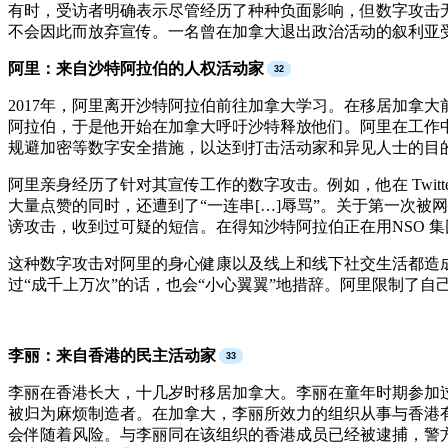
有时，受访者明确表示尽管经历了种种负面影响，但数字攻击
不会因此而放弃宣传。一名曾在加拿大退出政治活动的叙利亚
阿里：来自沙特阿拉伯的人权活动家
2017年，阿里离开沙特阿拉伯前往加拿大学习。在移居加拿
阿拉伯，于是他开始在加拿大呼吁沙特释放他们。阿里在工作
规避加密等数字安全措施，以达到打击活动家和异见人士的目
阿里亲身经历了针对其宣传工作的数字攻击。例如，他在 Twit
大量点赞的同时，还遭到了“一连串[…]辱骂”。关于第一次
谤攻击，收到过可疑的短信。在得知沙特阿拉伯正在用NSO 集团
这种数字攻击对阿里的身心健康以及线上和线下社交生活都造
过“成千上万次”的话，也会“小心翼翼”地措辞。阿里限制了
李丽：来自香港的民主活动家
李丽在香港长大，十几岁时移居加拿大。李丽在童年时期参加
被归为麻烦制造者。在加拿大，李丽所效力的组织从事与香港
会伴随着风险。与李丽同在该组织的香港成员已经被逮捕，警