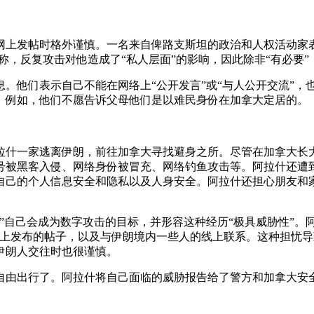
上发帖时格外谨慎。一名来自俾路支斯坦的政治和人权活动家表
，反复攻击对他造成了“私人层面”的影响，因此除非“有必要”，否则
。他们表示自己不能在网络上“公开发言”或“与人公开交流”，
。例如，他们不愿告诉父母他们是以难民身份在加拿大定居的。
阿拉什一家逃离伊朗，前往加拿大寻找避身之所。尽管在加拿大
号被黑客入侵、网络身份被冒充、网络钓鱼攻击等。阿拉什还遭
自己的个人信息安全和隐私以及人身安全。阿拉什还担心朋友和
”自己会成为数字攻击的目标，并形容这种经历“极具威胁性”。阿
网上发布的帖子，以及与伊朗境内一些人的线上联系。这种担忧
伊朗人交往时也很谨慎。
由出行了。阿拉什将自己面临的威胁报告给了警方和加拿大安全情