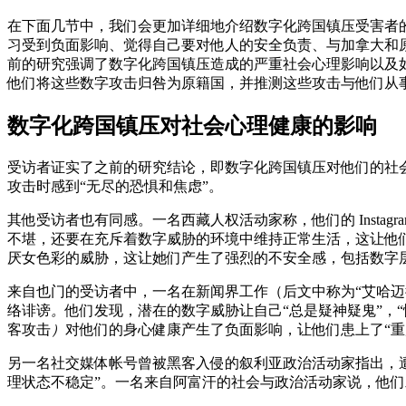
在下面几节中，我们会更加详细地介绍数字化跨国镇压受害者
习受到负面影响、觉得自己要对他人的安全负责、与加拿大和
前的研究强调了数字化跨国镇压造成的严重社会心理影响以及
他们将这些数字攻击归咎为原籍国，并推测这些攻击与他们从
数字化跨国镇压对社会心理健康的影响
受访者证实了之前的研究结论，即数字化跨国镇压对他们的社
攻击时感到“无尽的恐惧和焦虑”。
其他受访者也有同感。一名西藏人权活动家称，他们的 Instagram
不堪，还要在充斥着数字威胁的环境中维持正常生活，这让他们
厌女色彩的威胁，这让她们产生了强烈的不安全感，包括数字
来自也门的受访者中，一名在新闻界工作（后文中称为“艾哈
络诽谤
。
他们发现，潜在的数字威胁让自己“总是疑神疑鬼”，
客攻击
）
对他们的身心健康产生了负面影响，让他们患上了“重
另一名社交媒体帐号曾被黑客入侵的叙利亚政治活动家指出，遭
理状态不稳定”。一名来自阿富汗的社会与政治活动家说，他们