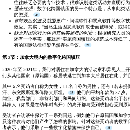
往往缺乏必要的专业技术，很难识别这类活动并查明行为
适应性强
：数字化跨国镇压的另一个特点是，从事此类活
的资源。
寒蝉效应的波及范围更广
：间谍软件和恶意软件等数字技
效应。其实，“当私生活因恶意软件攻击而被曝光，或得
缺乏对国家行为体和其他实施者的问责
：根据研究人员的
还有一个事实，那就是“实施跨国镇压的规范成本降低了
有的国际法律框架仍然存在争议。
第 3节：加拿大境内的数字化跨国镇压
2020 年至 2021年，我们对居住在加拿大的活动家和异
们从其他国家（原籍国）移居或逃亡到加拿大后居住在此，并
其中 6 名受访者自称为女性，11 名自称为男性，还有 1
汗、东突厥斯坦和俾路支斯坦。
他们的平均年龄为 37 岁
闻业、私营部门、非营利部门和民间组织。这些受访者出于各
其家人（如果是在幼年时离开）的离开都与受到或担心受到原
受访者在访谈中探讨了一系列问题，例如他们在原籍国和加拿
及这种攻击对他们产生了怎样的影响。针对这些受访者的数字
者表示，他们采取了一些数字化措施来保护自己。