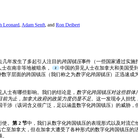
h Leonard
,
Adam Senft
, and
Ron Deibert
去几年发生了多起引人注目的
跨国镇压
事件（一些国家通过实施
人士在南非等地被暗杀，
中国的异见人士在加拿大和美国受
种数字层面的跨国镇压（我们称之为
数字化跨国镇压
）正迅速成
见人士有哪些影响。我们的结论是，
数字化跨国镇压对这些群体
目前为止，加拿大政府的政策力度仍显不足。
这一发现令人担忧
国干涉（该词含义很广泛，足以涵盖数字化跨国镇压）的威胁，
行使。
第 2 节
中，我们从数字化跨国镇压的表现形式以及对流亡
逃亡至加拿大，但在加拿大遭受了各种形式的数字化跨国镇压的
题。