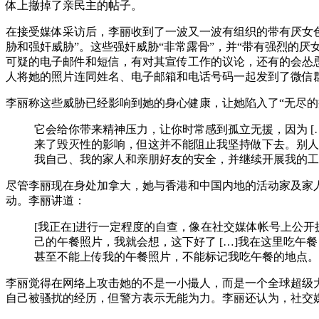
体上撤掉了亲民主的帖子。
在接受媒体采访后，李丽收到了一波又一波有组织的带有厌女色
胁和强奸威胁”。这些强奸威胁“非常露骨”，并“带有强烈的
可疑的电子邮件和短信，有对其宣传工作的议论，还有的会怂恿
人将她的照片连同姓名、电子邮箱和电话号码一起发到了微信
李丽称这些威胁已经影响到她的身心健康，让她陷入了“无尽的
它会给你带来精神压力，让你时常感到孤立无援，因为 
来了毁灭性的影响，但这并不能阻止我坚持做下去。别人
我自己、我的家人和亲朋好友的安全，并继续开展我的工
尽管李丽现在身处加拿大，她与香港和中国内地的活动家及家
动。李丽讲道：
[我正在]进行一定程度的自查，像在社交媒体帐号上公
己的午餐照片，我就会想，这下好了 […]我在这里吃午
甚至不能上传我的午餐照片，不能标记我吃午餐的地点。
李丽觉得在网络上攻击她的不是一小撮人，而是一个全球超级
自己被骚扰的经历，但警方表示无能为力。李丽还认为，社交