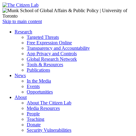
Open
Skip to main content
main
Close
Research
menu
main
Targeted Threats
menu
Free Expression Online
Transparency and Accountability
App Privacy and Controls
Global Research Network
Tools & Resources
Publications
News
In the Media
Events
Opportunities
About
About The Citizen Lab
Media Resources
People
Teaching
Donate
Security Vulnerabilities