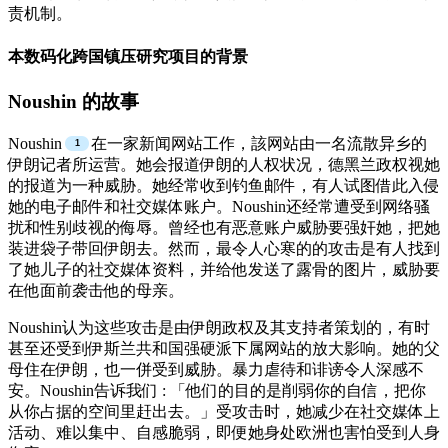
责机制。
本数码化跨国镇压研究项目的背景
Noushin 的故事
Noushin
在一家新闻网站工作，該网站由一名流散异乡的
伊朗记者所运营。她会报道伊朗的人权状况，德黑兰政权视她
的报道为一种威胁。她经常收到钓鱼邮件，有人试图借此入侵
她的电子邮件和社交媒体账户。Noushin还经常遭受到网络骚
扰和性别歧视的侮辱。曾经也有恶意账户威胁要强奸她，把她
装进袋子带回伊朗去。然而，最令人心寒的的攻击是有人找到
了她儿子的社交媒体资料，并给他发送了露骨的图片，威胁要
在他面前袭击他的母亲。
Noushin认为这些攻击是由伊朗政权及其支持者策划的，有时
甚至还受到伊斯兰共和国强硬派下属网站的放大影响。她的父
母住在伊朗，也一併受到威胁。暴力虐待和诽谤令人深感不
安。Noushin告诉我们 : 「他们的目的是削弱你的自信，把你
从你占据的空间里赶出去。」受攻击时，她减少在社交媒体上
活动、难以集中、自感脆弱，即便她身处欧洲也害怕受到人身