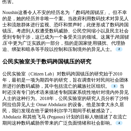
伤害。
Noushin这番令人不安的经历名为 「
数码跨国镇压
」。但不幸
的是，她的经历并非唯一个案。当政府利用数码技术对异见人
士和流散群体进行监视、恐吓和禁声时，此便形成了数码跨国
镇压。考虑到人权遭受数码威胁、公民空间缩小以及民主社会
受到专制干涉，这已成为一个备受关注的领域。这属于
跨国镇
压
中更为广泛实践的一部分，指的是国家使用骚扰、代理胁
迫、绑架和暗杀等手段以控制和压制境外的异见人士。
公民实验室关于数码跨国镇压的研究
公民实验室（Citizen Lab）对数码跨国镇压的研究始于2010
年，最初是一项为期四年的研究，旨在调查针对民间社会团体
所进行的数码威胁，其中包括流亡的藏族社区组织。
当
时还没有专门的术语来描述专制国家系统性地针对境内外异见
人士的这种行为。2018年，公民实验室的研究人员分析了沙特
阿拉伯异见人士 Omar Abdulaziz 的设备。他是加拿大永久居
民，我们发现在他于蒙特利尔学习期间手机被感染了。
Abdulaziz 和其他飞马 (Pegasus) 计划的目标人物描述了在流亡
期间这种数码威胁所带来的广泛负面情绪和社会影响。