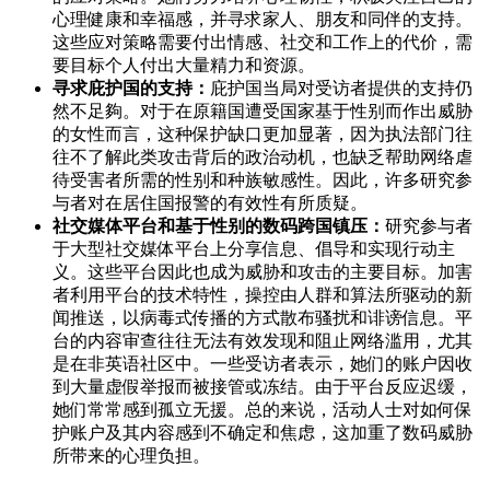
心理健康和幸福感，并寻求家人、朋友和同伴的支持。
这些应对策略需要付出情感、社交和工作上的代价，需
要目标个人付出大量精力和资源。
寻求庇护国的支持：
庇护国当局对受访者提供的支持仍
然不足夠。对于在原籍国遭受国家基于性别而作出威胁
的女性而言，这种保护缺口更加显著，因为执法部门往
往不了解此类攻击背后的政治动机，也缺乏帮助网络虐
待受害者所需的性别和种族敏感性。因此，许多研究参
与者对在居住国报警的有效性有所质疑。
社交媒体平台和基于性别的数码跨国镇压：
研究参与者
于大型社交媒体平台上分享信息、倡导和实现行动主
义。这些平台因此也成为威胁和攻击的主要目标。加害
者利用平台的技术特性，操控由人群和算法所驱动的新
闻推送，以病毒式传播的方式散布骚扰和诽谤信息。平
台的内容审查往往无法有效发现和阻止网络滥用，尤其
是在非英语社区中。一些受访者表示，她们的账户因收
到大量虚假举报而被接管或冻结。由于平台反应迟缓，
她们常常感到孤立无援。总的来说，活动人士对如何保
护账户及其内容感到不确定和焦虑，这加重了数码威胁
所带来的心理负担。