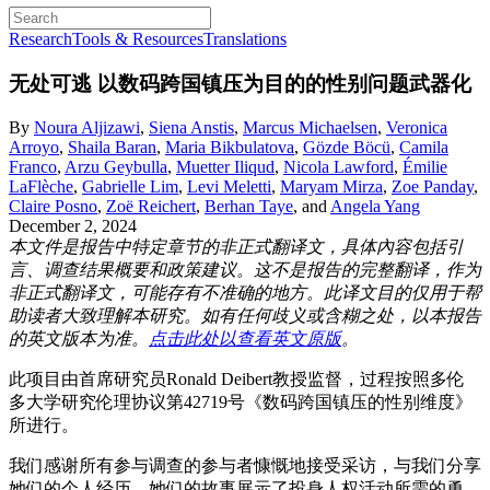
Research
Tools & Resources
Translations
无处可逃
以数码跨国镇压为目的的性别问题武器化
By
Noura Aljizawi
,
Siena Anstis
,
Marcus Michaelsen
,
Veronica
Arroyo
,
Shaila Baran
,
Maria Bikbulatova
,
Gözde Böcü
,
Camila
Franco
,
Arzu Geybulla
,
Muetter Iliqud
,
Nicola Lawford
,
Émilie
LaFlèche
,
Gabrielle Lim
,
Levi Meletti
,
Maryam Mirza
,
Zoe Panday
,
Claire Posno
,
Zoë Reichert
,
Berhan Taye
, and
Angela Yang
December 2, 2024
本文件是报告中特定章节的非正式翻译文，具体內容包括引
言、调查结果概要和政策建议。这不是报告的完整翻译，作为
非正式翻译文，可能存有不准确的地方。此译文目的仅用于帮
助读者大致理解本研究。如有任何歧义或含糊之处，以本报告
的英文版本为准。
点击此处以查看英文原版
。
此项目由首席研究员Ronald Deibert教授监督，过程按照多伦
多大学研究伦理协议第42719号《数码跨国镇压的性别维度》
所进行。
我们感谢所有参与调查的参与者慷慨地接受采访，与我们分享
她们的个人经历。她们的故事展示了投身人权活动所需的勇