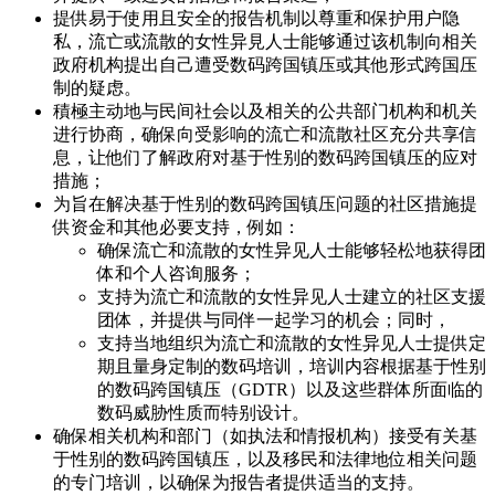
提供易于使用且安全的报告机制以尊重和保护用户隐
私，流亡或流散的女性异見人士能够通过该机制向相关
政府机构提出自己遭受数码跨国镇压或其他形式跨国压
制的疑虑。
積極主动地与民间社会以及相关的公共部门机构和机关
进行协商，确保向受影响的流亡和流散社区充分共享信
息，让他们了解政府对基于性别的数码跨国镇压的应对
措施；
为旨在解决基于性别的数码跨国镇压问题的社区措施提
供资金和其他必要支持，例如：
确保流亡和流散的女性异见人士能够轻松地获得团
体和个人咨询服务；
支持为流亡和流散的女性异见人士建立的社区支援
团体，并提供与同伴一起学习的机会；同时，
支持当地组织为流亡和流散的女性异见人士提供定
期且量身定制的数码培训，培训内容根据基于性别
的数码跨国镇压（GDTR）以及这些群体所面临的
数码威胁性质而特别设计。
确保相关机构和部门（如执法和情报机构）接受有关基
于性别的数码跨国镇压，以及移民和法律地位相关问题
的专门培训，以确保为报告者提供适当的支持。