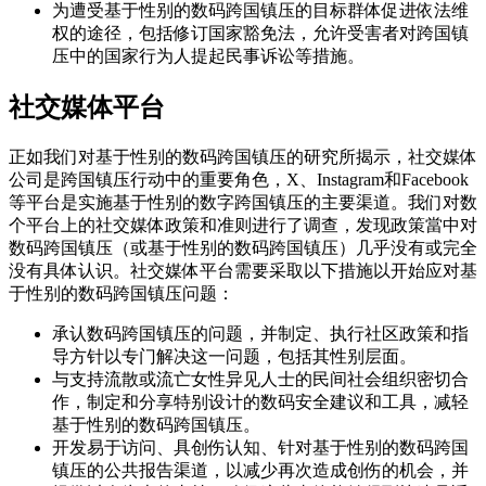
为遭受基于性别的数码跨国镇压的目标群体促进依法维
权的途径，包括修订国家豁免法，允许受害者对跨国镇
压中的国家行为人提起民事诉讼等措施。
社交媒体平台
正如我们对基于性别的数码跨国镇压的研究所揭示，社交媒体
公司是跨国镇压行动中的重要角色，X、Instagram和Facebook
等平台是实施基于性别的数字跨国镇压的主要渠道。我们对数
个平台上的社交媒体政策和准则进行了调查，发现政策當中对
数码跨国镇压（或基于性别的数码跨国镇压）几乎没有或完全
没有具体认识。社交媒体平台需要采取以下措施以开始应对基
于性别的数码跨国镇压问题：
承认数码跨国镇压的问题，并制定、执行社区政策和指
导方针以专门解决这一问题，包括其性别层面。
与支持流散或流亡女性异见人士的民间社会组织密切合
作，制定和分享特别设计的数码安全建议和工具，减轻
基于性别的数码跨国镇压。
开发易于访问、具创伤认知、针对基于性别的数码跨国
镇压的公共报告渠道，以减少再次造成创伤的机会，并