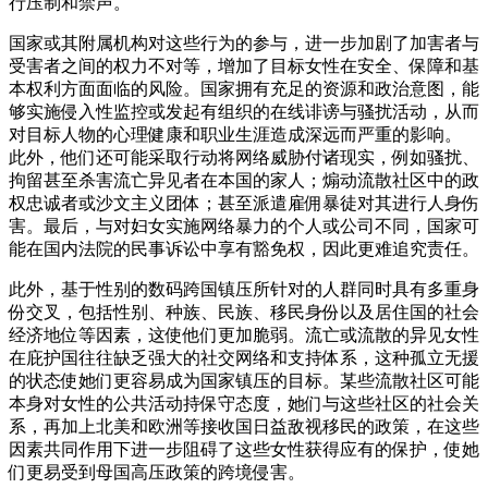
行压制和禁声。
国家或其附属机构对这些行为的参与，进一步加剧了加害者与
受害者之间的权力不对等，增加了目标女性在安全、保障和基
本权利方面面临的风险。国家拥有充足的资源和政治意图，能
够实施侵入性监控或发起有组织的在线诽谤与骚扰活动，从而
对目标人物的心理健康和职业生涯造成深远而严重的影响。
此外，他们还可能采取行动将网络威胁付诸现实，例如骚扰、
拘留甚至杀害流亡异见者在本国的家人；煽动流散社区中的政
权忠诚者或沙文主义团体；甚至派遣雇佣暴徒对其进行人身伤
害。最后，与对妇女实施网络暴力的个人或公司不同，国家可
能在国内法院的民事诉讼中享有豁免权，因此更难追究责任。
此外，基于性别的数码跨国镇压所针对的人群同时具有多重身
份交叉，包括性别、种族、民族、移民身份以及居住国的社会
经济地位等因素，这使他们更加脆弱。流亡或流散的异见女性
在庇护国往往缺乏强大的社交网络和支持体系，这种孤立无援
的状态使她们更容易成为国家镇压的目标。某些流散社区可能
本身对女性的公共活动持保守态度，她们与这些社区的社会关
系，再加上北美和欧洲等接收国日益敌视移民的政策，在这些
因素共同作用下进一步阻碍了这些女性获得应有的保护，使她
们更易受到母国高压政策的跨境侵害。