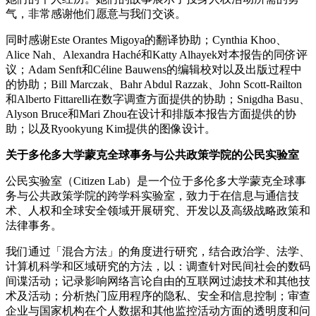
气，非常感谢他们愿意与我们交谈。
同时感谢Este Orantes Migoya的翻译协助；Cynthia Khoo、
Alice Nah、Alexandra Haché和Katty Alhayek对本报告的同侪评
议；Adam Senft和Céline Bauwens的编辑校对以及出版过程中
的协助；Bill Marczak、Bahr Abdul Razzak、John Scott-Railton
和Alberto Fittarelli在数字调查方面提供的协助；Snigdha Basu、
Alyson Bruce和Mari Zhou在设计和排版本报告方面提供的协
助；以及Ryookyung Kim提供的图像设计。
关于多伦多大学蒙克全球事务与公共政策学院的公民实验室
公民实验室（Citizen Lab）是一个位于多伦多大学蒙克全球事
务与公共政策学院的跨学科实验室，致力于在信息与通信技
术、人权和全球安全领域开展研究、开发以及高级战略政策和
法律事务。
我们通过「混合方法」的角度进行研究，结合政治学、法学、
计算机科学和区域研究的方法，以：调查针对民间社会的数码
间谍活动；记录影响网络言论自由的互联网过滤技术和其他技
术及活动；分析热门应用程序的隐私、安全和信息控制；审查
企业与国家机构在个人数据和其他监控活动方面的透明度和问