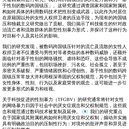
于性别的数码跨国镇压」。这研究通过调查国家和国家附属机
构如何具体的利用数码技术把性别变成武器，以此作为对居住
在原籍国以外的女性人权捍卫者的压迫手段，为现有的跨国镇
压和独裁主义研究做出了贡献。我们揭示了科技催生的针对政
治流亡者和流散群体的新型性别暴力形式，并探讨了这种行为
对目标个人及其社区的影响。
我们的研究发现，被数码跨国镇压针对的流亡及流散的女性人
权捍卫者不仅遭受与男性对等者类似的各种数码威胁，还额外
面临针对基于性别的网络骚扰、虐待和恐吓。这些会导致不成
比例的严重伤害，包括职场挫折、污名化、社会孤立，甚至于
亲密关系破裂、严重情绪困扰和心理创伤。基于性别的数码跨
国镇压常常放大并利用根深蒂固的父权制规范，其中包括关于
女性身体、性别、行为以及家庭荣誉的观念，这可能进一步引
发更多形式的暴力和歧视。
关于科技促进的性别暴力（TFGBV）的研究通常将针对女性
的网络暴力归因于社会中的厌女症观念和父权制规范，这些观
念和规范通过数码技术被复制及延伸。
我们的研究重点
在于国家或其附属机构如何利用厌女症和父权制，煽动并实施
具有明确政治目的的压制性行为：对境外的批评声音和异見进