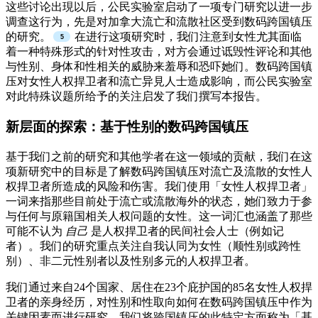
这些讨论出現以后，公民实验室启动了一项专门研究以进一步
调查这行为，先是对加拿大流亡和流散社区受到数码跨国镇压
的研究。
在进行这项研究时，我们注意到女性尤其面临
着一种特殊形式的针对性攻击，对方会通过诋毁性评论和其他
与性别、身体和性相关的威胁来羞辱和恐吓她们。数码跨国镇
压对女性人权捍卫者和流亡异見人士造成影响，而公民实验室
对此特殊议题所给予的关注启发了我们撰写本报告。
新层面的探索：基于性别的数码跨国镇压
基于我们之前的研究和其他学者在这一领域的贡献，我们在这
项新研究中的目标是了解数码跨国镇压对流亡及流散的女性人
权捍卫者所造成的风险和伤害。我们使用「女性人权捍卫者」
一词来指那些目前处于流亡或流散海外的状态，她们致力于参
与任何与原籍国相关人权问题的女性。这一词汇也涵盖了那些
可能不认为
自己
是人权捍卫者的民间社会人士（例如记
者）。我们的研究重点关注自我认同为女性（顺性别或跨性
别）、非二元性别者以及性别多元的人权捍卫者。
我们通过来自24个国家、居住在23个庇护国的85名女性人权捍
卫者的亲身经历，对性别和性取向如何在数码跨国镇压中作为
关键因素而进行研究。我们将跨国镇压的此特定方面称为「基