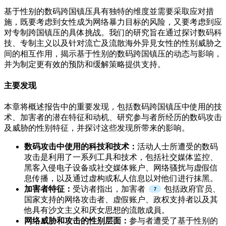
基于性别的数码跨国镇压具有独特的维度並需要采取应对措
施，既要考虑到女性成为网络暴力目标的风险，又要考虑到应
对专制跨国镇压的具体挑战。我们的研究旨在通过探讨数码科
技、专制主义以及针对流亡及流散海外异見女性的性别威胁之
间的相互作用，揭示基于性别的数码跨国镇压的动态与影响，
并为制定更有效的预防和缓解策略提供支持。
主要发现
本章将概述报告中的重要发现，包括数码跨国镇压中使用的技
术、加害者的潜在特征和动机、研究参与者所经历的数码攻击
及威胁的性别特征，并探讨这些发现所带来的影响。
数码攻击中使用的科技和技术：
活动人士所遭受的数码
攻击是利用了一系列工具和技术，包括社交媒体监控、
黑客入侵电子设备或社交媒体账户、网络骚扰与虚假信
息传播，以及通过虚构或私人信息以对他们进行抹黑。
加害者特征：
受访者指出，加害者
包括政府官员、
国家支持的网络攻击者、虚假账户、政权支持者以及其
他具有沙文主义和厌女思想的流散成員。
网络威胁和攻击的性别层面：
参与者遭受了基于性别的