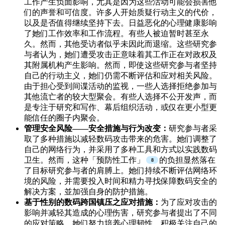
工作产生负面影响，尤其是因为这些活动可能会损害他
们的声誉和可信度。许多人开始质疑行动主义的代价，
以及是否值得继续坚持下去。日益恶化的心理健康影响
了她们工作效率和工作流程。有些人被迫暂时甚至永
久。然而，其他受访者似乎未因此而退缩。这些研究参
与者认为，她们遭受攻击正意味着其工作正在对政权及
其附属机构产生影响。然而，即使这些研究参与者坚持
自己的行动主义，她们仍需不断评估和应对相关风险。
由于担心受到间谍活动的监视，一些人选择拒绝参加与
其他流亡者的较大型聚会。有些人选择不公开发声，而
是专注于研究和写作、幕后组织活动，或仅在更小型更
能信任的圈子内聚会。
管理安全风险——安全措施与行为改变：
研究参与者采
取了多种措施以减轻数码攻击带来的危害。她们调整了
自己的网络行为，并采用了多种工具和方式以实践数码
卫生。然而，这种「预防性工作」
的负担显然落在
了目标研究参与者的肩膊上。她们持续不断评估网络环
境的风险，并需要投入时间和精力寻找保障数码安全的
解决方案，並加强自身的防护措施。
基于性别的数码跨国镇压之应对措施：
为了应对攻击的
影响并减轻其造成的心理伤害，研究参与者提出了不同
的应对策略。她们努力培养心理韧性，积极关注自己的