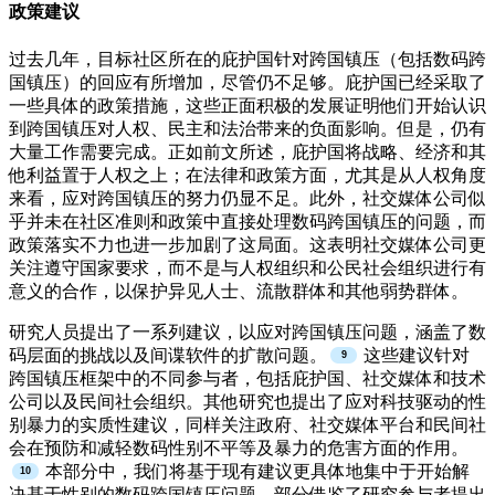
政策建议
过去几年，目标社区所在的庇护国针对跨国镇压（包括数码跨
国镇压）的回应有所增加，尽管仍不足够。庇护国已经采取了
一些具体的政策措施，这些正面积极的发展证明他们开始认识
到跨国镇压对人权、民主和法治带来的负面影响。但是，仍有
大量工作需要完成。正如前文所述，庇护国将战略、经济和其
他利益置于人权之上；在法律和政策方面，尤其是从人权角度
来看，应对跨国镇压的努力仍显不足。此外，社交媒体公司似
乎并未在社区准则和政策中直接处理数码跨国镇压的问题，而
政策落实不力也进一步加剧了这局面。这表明社交媒体公司更
关注遵守国家要求，而不是与人权组织和公民社会组织进行有
意义的合作，以保护异见人士、流散群体和其他弱势群体。
研究人员提出了一系列建议，以应对跨国镇压问题，涵盖了数
码层面的挑战以及间谍软件的扩散问题。
这些建议针对
跨国镇压框架中的不同参与者，包括庇护国、社交媒体和技术
公司以及民间社会组织。其他研究也提出了应对科技驱动的性
别暴力的实质性建议，同样关注政府、社交媒体平台和民间社
会在预防和减轻数码性别不平等及暴力的危害方面的作用。
本部分中，我们将基于现有建议更具体地集中于开始解
决基于性别的数码跨国镇压问题，部分借鉴了研究参与者提出