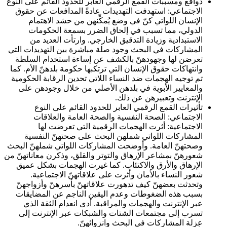
دوافع ومسببات القمع الرقمي العابر للحدود القائم على النوع
الاجتماعي:
استهدفت التهديدات عادةً المدافعات عن حقوق
الإنسان اللواتي كنّ في وضع يُمكِّنهن من حشد الاهتمام
الدولي، مما تسبب في إلحاق الضرر بسمعة الحكومات
الاستبدادية وزيادة التدقيق الخارجي. وارتأت العديد من
المشاركات في البحث وجود صلة مباشرة بين التهديدات التي
تعرضن لها وجهودهنّ بالكشف عن إساءة استخدام السلطة
وانتهاكات حقوق الإنسان التي ترتكبها حكومة بلدهنّ الأم. كما
تم توجيه الهجمات ضد النساء اللاتي تحدين الرقابة الحكومية
والمعايير الأبوية في بلدهن الأصلي من خلال وجودهن على
الإنترنت وتعبيرهن عن ذلك.
تأثيرات القمع الرقمي العابر للحدود القائم على النوع
الاجتماعي: الصحة النفسية والصحة العامة والعلاقات
الاجتماعية:
أثرت الهجمات الرقمية التي تعرضت لها
المشاركات اللواتي شملهن البحث على صحتهنّ النفسية
وصحتهنّ العامة. وأوضحت المشاركات اللواتي شملهنّ البحث
شعورهنّ بمشاعر الإرهاق والتوتر والقلق، وذكرن معاناتهنّ من
الإرهاق والأرق والاكتئاب. كما غيرت الهجمات بشكل عميق
شعور النساء بالأمان وأثرت على علاقاتهنّ الاجتماعية.
وتحدثت بعضهنّ كيف تدهورت علاقاتهنّ بأسرهنّ وأزواجهنّ
بسبب هذه الضغوطات وعدم اليقين الناجم عن المضايقات
عبر الإنترنت والهجمات والمراقبة. أدى انعدام الثقة الذي
تسرب إلى مجتمعات الشتات والشبكات عبر الإنترنت إلى
عزلة المشاركات في البحث وانزوائهنّ.