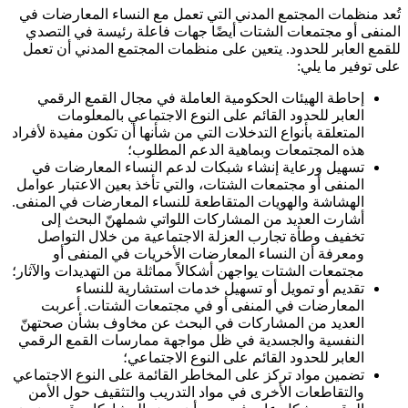
تُعد منظمات المجتمع المدني التي تعمل مع النساء المعارضات في
المنفى أو مجتمعات الشتات أيضًا جهات فاعلة رئيسة في التصدي
للقمع العابر للحدود. يتعين على منظمات المجتمع المدني أن تعمل
على توفير ما يلي:
إحاطة الهيئات الحكومية العاملة في مجال القمع الرقمي
العابر للحدود القائم على النوع الاجتماعي بالمعلومات
المتعلقة بأنواع التدخلات التي من شأنها أن تكون مفيدة لأفراد
هذه المجتمعات وبماهية الدعم المطلوب؛
تسهيل ورعاية إنشاء شبكات لدعم النساء المعارضات في
المنفى أو مجتمعات الشتات، والتي تأخذ بعين الاعتبار عوامل
الهشاشة والهويات المتقاطعة للنساء المعارضات في المنفى.
أشارت العديد من المشاركات اللواتي شملهنّ البحث إلى
تخفيف وطأة تجارب العزلة الاجتماعية من خلال التواصل
ومعرفة أن النساء المعارضات الأخريات في المنفى أو
مجتمعات الشتات يواجهن أشكالاً مماثلة من التهديدات والآثار؛
تقديم أو تمويل أو تسهيل خدمات استشارية للنساء
المعارضات في المنفى أو في مجتمعات الشتات. أعربت
العديد من المشاركات في البحث عن مخاوف بشأن صحتهنّ
النفسية والجسدية في ظل مواجهة ممارسات القمع الرقمي
العابر للحدود القائم على النوع الاجتماعي؛
تضمين مواد تركز على المخاطر القائمة على النوع الاجتماعي
والتقاطعات الأخرى في مواد التدريب والتثقيف حول الأمن