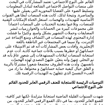
القائم على النوع الاجتماعي: تعتمد المشاركات في البحث
على منصات التواصل الاجتماعي الشائعة لتبادل المعلومات
وتسليط الضوء على القضايا المحورية التي يعملن عليها
والمناصرة. ونتيجةً لذلك، كانت هذه المنصات أيضًا هي القنوات
الأساسية للتهديدات والهجمات. استغل الجناة الإمكانات التقنية
للمنصات، وتلاعبوا بتغذية التحديثات على المنصات اعتماداً
على مجموعات كبيرة من الحسابات والخوارزميات لنشر
المضايقات وحملات التشهير بشكل واسع. وكثيرًا ما فشلت
إدارة المحتوى لهذه المنصات في اكتشاف ومنع الإساءة عبر
الإنترنت، ولا سيما في المجتمعات غير الناطقة باللغة
الإنجليزية. وأفادت بعض المشاركات أنه قد تم الاستيلاء على
حساباتهنّ أو حظرها بسبب بلاغات جماعية كاذبة. أدت عدم
استجابة المنصات لبلاغات المستهدفات إلى شعورٍ عامّ بأنه قد
تم التخلي عنهنّ وأنه يتعيّن عليهنّ التصدي لهذه الهجمات
بأنفسهنّ. ولّدت هذه الظروف مجتمعةً شعوراً مشتركاً بالريبة
و القلق حيال كيفية حماية حساباتهنّ و محتواها، ما زاد من
العبء النفسيّ الذي تثقلهنّ به التهديدات الرقمية تلك.
التوصيات الرئيسة للاستجابة للعنف الرقمي العابر للحدود القائم
على النوع الاجتماعي
شهدت السنوات القليلة الماضية استجابةً متزايدةً -لكنها غير كافية-
للقمع العابر للحدود، بما في ذلك القمع الرقمي العابر للحدود، من