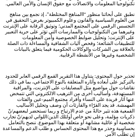
تكنولوجيا المعلومات والاتصالات مع حقوق الإنسان والأمن العالمي.
نطبق على أبحاثنا منظور “االمناهج المختلطة”، إذ نجمع بين مناهج
من العلوم السياسية والقانون وعلوم الكمبيوتر بغرض: التحقيق في
التجسس الرقمي على المجتمع المدني؛ وتوثيق الرقابة على الإنترنت
وغيرهما من التكنولوجيات والممارسات التي تؤثر على حرية التعبير
على الإنترنت؛ وتحليل ضوابط الخصوصية وأمن المعلومات
للتطبيقات الشائعة؛ وفحص آليات الشفافية والمساءلة ذات الصلة
بالعلاقة بين الشركات والوكالات الحكومية فيما يتعلق بالبيانات
الشخصية وغيرها من الأنشطة الرقابية.
تحذير حول المحتوى
: يتناول هذا التقرير القمع الرقمي العابر للحدود
بالتركيز على أبعاده وآثاره المتعلقة بالنوع الاجتماعي، بما في ذلك
نقاشات حول مواضيع مثل المضايقات على الإنترنت، والمراقبة
المستهدفة، وأساليب أخرى من الترهيب الالكتروني التي تتمخض
عنها آثار فريدة على النساء وأفراد مجتمع الميم-عين والفئات
المهمشة. قد يجد القرّاء والقارئات أن وصف وتحليل الأساليب
القمعية هذه تثير حالةً من عدم الارتياح و ربما تستحضر لبعضهم/نّ
ذكريات مؤلمة، وعلى نحو خاص أولئلك الذين/اللواتي لديهم/نّ تجارب
شخصية أو عائلية مشابهة أو متعلقة بهذا الموضوع. ننصح بالتعامل
بحساسية وحذر مع هذا المحتوى الحساس و طلب الدعم والمساعدة
إن تطلّب الأمر.