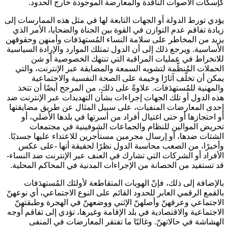
كإسكات الأصوات الناقدة والمعارضة الموجودة خارج الحدود.
يؤدي تورط الدولة أو الجهات التابعة لها في مثل هذه الممارسات إلى
زيادة تفاقم عدم التوازن في القوة بين الجناة والضحايا، الأمر الذي
يزيد من المخاطر على سلامة النساء المُستهدَفات وأمنهن وحقوقهن
الأساسية. ويرجع ذلك إلى أن الدول تمتلك الموارد والإرادة السياسية
للانخراط في عمليات المراقبة التي تنتهك الخصوصية أو شن
الحملات المُنظَّمة لتشويه السمعة والمضايقة عبر الإنترنت، والتي
يمكن أن تخلّف آثارًا وخيمة على الصحة النفسية والاجتماعية
والمهنية للمُستهدَفات. علاوةً على ذلك، من المرجح أيضًا أن تتخذ
هذه الدول أو تلك الجهات إجراءات بشأن التهديدات عبر الإنترنت ضد
إحدى المعارضات المنفيات، على سبيل المثال عن طريق مضايقتها
أو احتجازها أو حتى اغتيال أفراد من أسرتها في بلدها الأصلي، أو
تحريض الموالين للنظام والجماعات الشوفينية في مجتمعات
الشتات ضدها، أو إرسال مجرمين مستأجرين للاعتداء عليها جسديًا.
وأخيرًا، من الصعب محاسبة الدول نظرًا لحقيقة أنها -على عكس
الأفراد أو الشركات التي تشارك في العنف عبر الإنترنت ضد النساء-
قد تستفيد من الحصانة من الإجراءات المدنية في المحاكم المحلية.
بالإضافة إلى ذلك، فإنّ الهويات المتقاطعة لأولئك المُستهدَفات
بالقمع الرقمي العابر للحدود القائم على النوع الاجتماعي، أي نوعهنّ
الاجتماعي وعرقهنّ وأصلهنّ الإثني ووضعهنّ في الهجرة وطبقتهنّ
الاجتماعية والاقتصادية في بلد الإقامة وغيرها، تؤدي إلى تفاقم أوجه
الهشاشة في حالاتهنّ. وغالبًا ما تفتقر المعارضات في المنفى