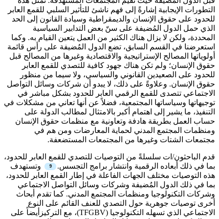
قبل الدول المُضيفة حيث تقيم المجتمعات المُستهدَفة. ثمثّل هذه
التطورات الإيجابية إشارةً إلى فهم ناشئ للتأثير السلبي للقمع العابر
للحدود على حقوق الإنسان والديمقراطية وسيادة القانون إلى الحد
الذي حمل الدول المُضيفة على سنّ بعض التدابير السياسية
المحددة، ولكن لا يزال هناك الكثير من العمل يتعين القيام به. وكما
استعرضنا في القسم السابق، تضع الدول المُضيفة على رأس قائمة
أولوياتها المصالح الإستراتيجية والاقتصادية وغيرها من المصالح قبل
حقوق الإنسان؛ ولم تكن هناك جهود كافية للتصدي للقمع العابر
للحدود على الصعيدين القانوني والسياسي، ولا سيما من منظور
حقوق الإنسان. وعلاوةً على ذلك، لا يبدو أن شركات وسائل التواصل
الاجتماعي تتصدى للقمع الرقمي العابر للحدود بشكل مباشر في
توجيهاتها وسياساتها المجتمعية، فضلاً عن أنها تعاني من مشكلات في
التنفيذ، ما يشير إلى اهتمام أكبر بالامتثال لمطالب الدولة على
حساب العمل بطريقة هادفة وتعاونية مع منظمات حقوق الإنسان
ومنظمات المجتمع المدني لحماية المعارضات ومن هم في
مجتمعات الشتات وغيرها من المجتمعات المستضعفة.
قدم الباحثون/ات سلسلةً من التوصيات للتصدي للقمع العابر للحدود،
بما في ذلك أبعاده الرقمية وانتشار برامج التجسس.
وتستهدف
هذه التوصيات مختلف الجهات الفاعلة في إطار القمع العابر للحدود،
بما في ذلك الدول المُضيفة وشركات وسائل التواصل الاجتماعي
وشركات التكنولوجيا ومنظمات المجتمع المدني. كما تقدم أبحاث
أخرى توصيات جوهرية حول التصدي للعنف القائم على النوع
الاجتماعي الذي تسهله التكنولوجيا (
TFGBV
)، مع التركيزأيضاً على