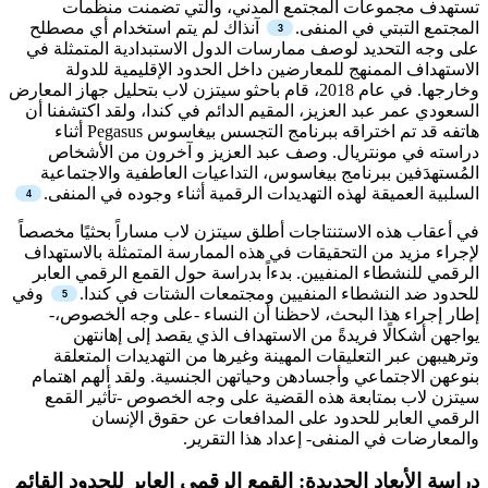
تستهدف مجموعات المجتمع المدني، والتي تضمنت منظمات
المجتمع التبتي في المنفى.
آنذاك لم يتم استخدام أي مصطلح
على وجه التحديد لوصف ممارسات الدول الاستبدادية المتمثلة في
الاستهداف الممنهج للمعارضين داخل الحدود الإقليمية للدولة
وخارجها. في عام 2018، قام باحثو سيتزن لاب بتحليل جهاز المعارض
السعودي عمر عبد العزيز، المقيم الدائم في كندا، ولقد اكتشفنا أن
هاتفه قد تم اختراقه ببرنامج التجسس بيغاسوس
Pegasus
أثناء
دراسته في مونتريال. وصف عبد العزيز و آخرون من الأشخاص
المُستهدَفين ببرنامج بيغاسوس، التداعيات العاطفية والاجتماعية
السلبية العميقة لهذه التهديدات الرقمية أثناء وجوده في المنفى.
في أعقاب هذه الاستنتاجات أطلق سيتزن لاب مساراً بحثيًا مخصصاً
لإجراء مزيد من التحقيقات في هذه الممارسة المتمثلة بالاستهداف
الرقمي للنشطاء المنفيين. بدءاً بدراسة حول القمع الرقمي العابر
للحدود ضد النشطاء المنفيين ومجتمعات الشتات في كندا.
وفي
إطار إجراء هذا البحث، لاحظنا أن النساء -على وجه الخصوص،-
يواجهن أشكالًا فريدةً من الاستهداف الذي يقصد إلى إهانتهن
وترهيبهن عبر التعليقات المهينة وغيرها من التهديدات المتعلقة
بنوعهن الاجتماعي وأجسادهن وحياتهن الجنسية. ولقد ألهم اهتمام
سيتزن لاب بمتابعة هذه القضية على وجه الخصوص -تأثير القمع
الرقمي العابر للحدود على المدافعات عن حقوق الإنسان
والمعارضات في المنفى- إعداد هذا التقرير.
دراسة الأبعاد الجديدة: القمع الرقمي العابر للحدود القائم