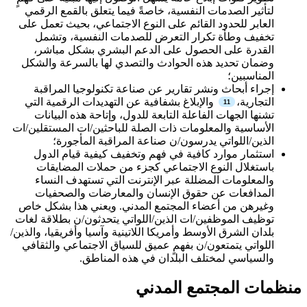
لتأثير الصدمات النفسية، خاصةً فيما يتعلق بالقمع الرقمي
العابر للحدود القائم على النوع الاجتماعي، بحيث تعمل على
تخفيف وطأة تكرار التعرض للصدمات النفسية، وتشمل
القدرة على الحصول على الدعم البشري بشكل مباشر،
وضمان تحديد هذه الحوادث والتصدي لها بالسرعة والشكل
المناسبين؛
إجراء أبحاث ونشر تقارير عن صناعة تكنولوجيا المراقبة
التجارية،
والإبلاغ بشفافية عن التهديدات الرقمية التي
تشنها الجهات الفاعلة التابعة للدول، وإتاحة هذه البيانات
الأساسية والمعلومات ذات الصلة للباحثين/ات المستقلين/ات
الذين/اللواتي يدرسون/ن صناعة المراقبة المأجورة؛
استثمار موارد كافية في فهم وتخفيف كيفية قيام الدول
باستغلال النوع الاجتماعي كجزء من حملات المضايقات
والمعلومات المضللة عبر الإنترنت التي تستهدف النساء
المدافعات عن حقوق الإنسان والمعارضات والصحفيات
وغيرهن من أعضاء المجتمع المدني. ويعني هذا بشكل خاص
توظيف الموظفين/ات الذين/اللواتي يتحدثون/ن بطلاقة لغات
بلدان الشرق الأوسط وأمريكا اللاتينية وآسيا وأفريقيا، والذين/
اللواتي يتمتعون/ن بفهمٍ عميق للسياق الاجتماعي والثقافي
والسياسي لمختلف البلدان في هذه المناطق.
منظمات المجتمع المدني