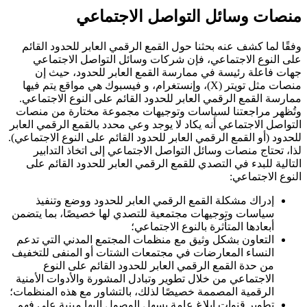
منصات وسائل التواصل الاجتماعي
وفقًا لما كشف عنه بحثنا حول القمع الرقمي العابر للحدود القائم
على النوع الاجتماعي، فإن شركات وسائل التواصل الاجتماعي
جهات فاعلة رئيسة في ممارسة القمع العابر للحدود، حيث إن
منصات مثل تويتر (
X
)، وإنستغرام، و فيسبوك هي مواقع يتم فيها
ممارسة القمع الرقمي العابر للحدود القائم على النوع الاجتماعي.
وتُظهر مراجعتنا لسياسات وتوجيهات مجموعة مختارة من منصات
التواصل الاجتماعي أنه يكاد لا يوجد وعي محدد بالقمع الرقمي العابر
للحدود (أو القمع الرقمي العابر للحدود القائم على النوع الاجتماعي).
لذا، تحتاج منصات وسائل التواصل الاجتماعي إلى اتخاذ التدابير
التالية للبدء في التصدي للقمع الرقمي العابر للحدود القائم على
النوع الاجتماعي:
إدراك مشكلة القمع الرقمي العابر للحدود ووضع وتنفيذ
سياسات وتوجيهات مجتمعية للتصدي لها خصيصًا، بما يتضمن
أبعادها المتأثرة بالنوع الاجتماعي؛
التعاون بشكل وثيق مع منظمات المجتمع المدني التي تدعم
النساء المعارضات في مجتمعات الشتات أو المنفى للتخفيف
من حدة القمع الرقمي العابر للحدود القائم على النوع
الاجتماعي من خلال تطوير وتبادل المشورة والأدوات الأمنية
الرقمية المصممة خصيصًا لذلك، بالتشاور مع هذه المنظمات؛
تطوير قنوات إبلاغ عامة يسهل الوصول إليها مبنية على فهمٍ