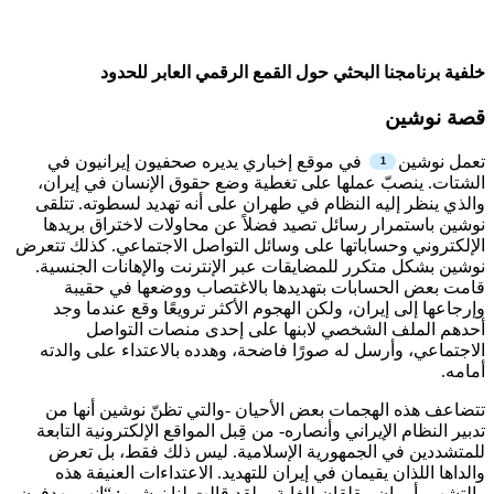
خلفية برنامجنا البحثي حول القمع الرقمي العابر للحدود
قصة نوشين
تعمل نوشين
في موقع إخباري يديره صحفيون إيرانيون في
الشتات. ينصبّ عملها على تغطية وضع حقوق الإنسان في إيران،
والذي ينظر إليه النظام في طهران على أنه تهديد لسطوته. تتلقى
نوشين باستمرار رسائل تصيد فضلاً عن محاولات لاختراق بريدها
الإلكتروني وحساباتها على وسائل التواصل الاجتماعي. كذلك تتعرض
نوشين بشكل متكرر للمضايقات عبر الإنترنت والإهانات الجنسية.
قامت بعض الحسابات بتهديدها بالاغتصاب ووضعها في حقيبة
وإرجاعها إلى إيران، ولكن الهجوم الأكثر ترويعًا وقع عندما وجد
أحدهم الملف الشخصي لابنها على إحدى منصات التواصل
الاجتماعي، وأرسل له صورًا فاضحة، وهدده بالاعتداء على والدته
أمامه.
تتضاعف هذه الهجمات بعض الأحيان -والتي تظنّ نوشين أنها من
تدبير النظام الإيراني وأنصاره- من قِبل المواقع الإلكترونية التابعة
للمتشددين في الجمهورية الإسلامية. ليس ذلك فقط، بل تعرض
والداها اللذان يقيمان في إيران للتهديد. الاعتداءات العنيفة هذه
والتشهير أمران مقلقان للغاية، ولقد قالت لنا نوشين: “إنهم يهدفون