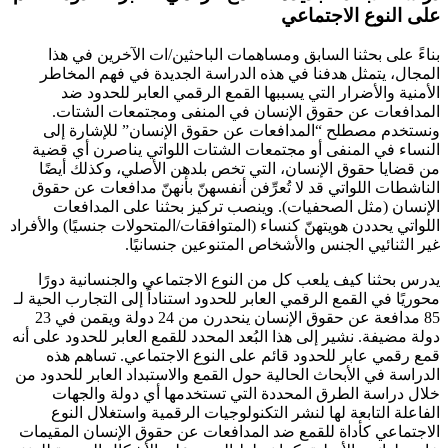
على النوع الاجتماعي
بناءً على بحثنا السابق ومساهمات الباحثين/ات الآخرين في هذا
المجال، يتمثل هدفنا في هذه الدراسة الجديدة في فهم المخاطر
الأمنية والأضرار التي يسببها القمع الرقمي العابر للحدود ضد
المدافعات عن حقوق الإنسان في المنفى ومجتمعات الشتات.
ونستخدم مصطلح “المدافعات عن حقوق الإنسان” للإشارة إلى
النساء في المنفى أو مجتمعات الشتات اللواتي يناصرن أي قضية
من قضايا حقوق الإنسان، التي تخص بلدهن الأصلي، وكذلك أيضًا
الناشطات اللواتي قد لا تُعرِّفن أنفسهنّ بأنهنّ مدافعات عن حقوق
الإنسان (مثل الصحفيات). وينصب تركيز بحثنا على المدافعات
اللواتي يحددن هويتهنّ كنساء (المتوافقات/المتحولات جنسيًا) والأفراد
غير الثنائيي الجنس والأشخاص المتنوعين جنسانيًا.
يدرس بحثنا كيف يلعب كل من النوع الاجتماعي والجنسانية دورًا
محوريًا في القمع الرقمي العابر للحدود استناداً إلى التجارب الحية لـ
85 مدافعة عن حقوق الإنسان ينحدرن من 24 دولة ويقمن في 23
دولة مضيفة. نشير إلى هذا البُعد المحدد للقمع العابر للحدود على أنه
قمع رقمي عابر للحدود قائم على النوع الاجتماعي
. تساهم هذه
الدراسة في الأبحاث الحالية حول القمع والاستبداد العابر للحدود من
خلال دراسة الطرق المحددة التي تستخدمها أي دولة والجهات
الفاعلة التابعة لها لنشر التكنولوجيات الرقمية واستغلال النوع
الاجتماعي كأداة للقمع ضد المدافعات عن حقوق الإنسان المقيمات