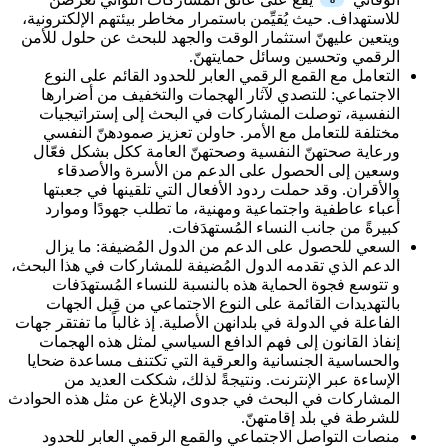
للاستهداف. حيث يُقيِّمن باستمرار مخاطر بيئتهم الإلكترونية،
ويتعين عليهنّ استثمار الوقت والجهد للبحث عن حلول للأمن
الرقمي وتحسين وسائل حمايتهنّ.
التعامل مع القمع الرقمي العابر للحدود القائم على النوع
الاجتماعي:
للتصدي لآثار الهجمات والتخفيف من أضرارها
النفسية، توصلت المشاركات في البحث إلى إستراتيجيات
مختلفة للتعامل مع الأمر. حاولن تعزيز صمودهنّ النفسي
ورعاية صحتهنّ النفسية وصحتهنّ العامة ككل بشكل فعّال
وسعين إلى الحصول على الدعم من الأسرة والأصدقاء
والأقران. وقد حملت ردود الأفعال التي تلقينها في جعبتها
أعباء عاطفية واجتماعية ومهنية، ما تطلب جهودًا وموارد
كبيرةً من جانب النساء المُستهدَفات.
السعي للحصول على الدعم من الدول المُضيفة:
ما يزال
الدعم الذي تقدمه الدول المُضيفة للمشاركات في هذا البحث،
و تتوسع فجوة الحماية هذه بالنسبة للنساء المُستهدَفات
بالتهديدات القائمة على النوع الاجتماعي من قِبل الجهات
الفاعلة في الدولة في بلدانهن الأصلية. إذ غالباً ما تفتقر جهات
إنفاذ القانون إلى فهم الدافع السياسي لمثل هذه الهجمات
والحساسية الجنسانية والعرقية التي تكتنف مساعدة ضحايا
الإساءة عبر الإنترنت. ونتيجةً لذلك، شككت العديد من
المشاركات في البحث في جدوى الإبلاغ عن مثل هذه الحوادث
للشرطة في بلد إقامتهنّ.
منصات التواصل الاجتماعي والقمع الرقمي العابر للحدود