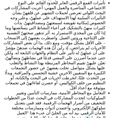
تأثيرات القمع الرقمي العابر للحدود القائم على النوع
الاجتماعي، المناصرة والعمل المهني:
أعربت المشاركات في
البحث اللواتي تعرضن لحملات التشهير عن قلقهنّ بشأن
التأثيرات السلبية لهذا الاستهداف على عملهنّ، وعلى وجه
الخصوص إمكانية تقويضه لسمعتهنّ ومصداقيتهنّ. بدأت
كثيرات منهنّ بالتشكيك في أعباء النشاط التي يتمخّضنها وما
إذا كان من المجدي الاستمرار به. أثر تدهور صحتهنّ النفسية
على الإنتاجية وروتين العمل. واضطرت بعضهنّ إلى الانسحاب
– على الأقل بشكل مؤقت- ومع ذلك، بدا أن بعض المشاركات
الأخريات لم يتراجعن، إذ رأين أنّ هذه الهجمات ضدهنّ مؤشرٌ
على أن عملهنّ له تأثير على النظام والجهات التابعة له. ولكن
حتى عندما أصررن على المضي قدمًا في نشاطهنّ ونضالهنّ،
تعيّن عليهنّ تقييم المخاطر المرتبطة بهذا النشاط والتغلب
عليها بشكل متواصل. تخلت بعضهنّ عن حضور التجمعات
الكبيرة مع المنفيين الآخرين خشية التجسس والمراقبة. وبدلًا
من التحدث علنًا، انخرطت أخريات في البحث والكتابة، أو
التنظيم من خلف الكواليس، أو حصرن لقاءاتهنّ في تجمعات
موثوقة مع أعداد أقلّ.
التعامل مع المخاطر الأمنية، ممارسات التأمين وتغيير
السلوكيات:
اتخذت المشاركات في البحث عددًا من الخطوات
للتخفيف من أضرار الهجمات الرقمية. فقد قمن بتعديل
سلوكهنّ الإلكتروني، واعتمدن أدوات وممارسات مختلفة
للأمان الرقمي. بيد أنه من الجليّ أن عبء هذا “العمل
الوقائي”
يقع على عاتق المشاركات اللواتي تعرضن