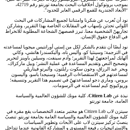
بموجب بروتوكول أخلاقيات البحث بجامعة تورنتو رقم 42719،
“الأبعاد الجندرية للقمع الرقمي العابر للحدود”.
نود أن نُعرب عن شكرنا وامتناننا لجميع المشاركات في البحث
اللواتي تحدثن بإسهاب في المقابلات الخاصة بهذا التقرير، وشاركن
تجاربهنّ الشخصية معنا. تبرز قصصهنّ الشجاعة المطلوبة للانخراط
في الدفاع حقوق الإنسان.
نود أيضًا أن نتقدم بالشكر لكل من إستي أورانتيس ميجويا لمساعدته
في الترجمة؛ وسينثيا كو، وأليس ناه، وأليكسندرا هاتشي، وكاتي
ألهايك لمراجعتهنّ لهذا التقرير؛ وآدم سينفت، وسيلين باوينز لتحرير
وتصحيح النص وتقديم المساعدة في عملية النشر؛ وبيل ماركزاك،
وبحر عبد الرزاق، وجون سكوت رايلتون، وألبرتو فيتاريلي
لمساعدتهم في الاستقصاءات الرقمية؛ وسنيجدا باسو، وأليسون
بروس، وماري دجو لمساعدتهنّ في تصميم هذا التقرير وتنسيقه؛
وريوكيونج كيم لمساعدته في الرسومات.
نبذة عن
Citizen Lab
، كلية مونك للشؤون العالمية والسياسة
العامة، جامعة تورنتو
سيتزن لاب
Citizen Lab
هو مختبر متعدد التخصصات يقع مقره في
كلية مونك للشؤون العالمية والسياسة العامة بجامعة تورنتو. تنصبّ
ينصبّ تركيز سيتزن لاب على الأبحاث وتطوير السياسات
والإستراتيجيات رفيعة المستوى و المشاركة القانونية عندما تتداخل