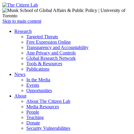
Open
Skip to main content
main
Close
Research
menu
main
Targeted Threats
menu
Free Expression Online
Transparency and Accountability
App Privacy and Controls
Global Research Network
Tools & Resources
Publications
News
In the Media
Events
Opportunities
About
About The Citizen Lab
Media Resources
People
Teaching
Donate
Security Vulnerabilities