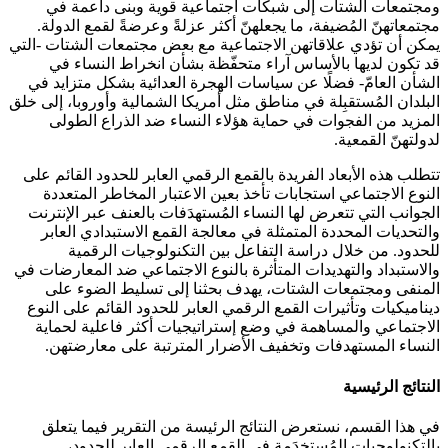
ومجتمعات الشتات إلى شبكات اجتماعية قوية وبنى داعمة في
مجتمعاتهنّ المُضيفة، ما يجعلهنّ أكثر عزلةً وعرضةً لقمع الدولة.
يمكن أن تؤدي علاقاتهن الاجتماعية مع بعض مجتمعات الشتات -التي
قد تكون لديها بالأساس آراء متحفّظة بشأن انخراط النساء في
الشأن العامّ- فضلًا عن سياسات الهجرة العدائية بشكل متزايد في
البلدان المُستقبِلة في مناطق مثل أمريكا الشمالية وأوروبا، إلى خلق
المزيد من الفجوات في حماية هؤلاء النساء ضد الذراع الطولى
لدولتهنّ القمعية.
تتطلب هذه الأبعاد الفريدة بالقمع الرقمي العابر للحدود القائم على
النوع الاجتماعي استجابات تأخذ بعين الاعتبار المخاطر المتعددة
الجوانب التي تتعرض لها النساء المُستهدَفات بالعنف عبر الإنترنت
والتحديات المحددة المتمثلة في معالجة القمع الاستبدادي العابر
للحدود. من خلال دراسة التفاعل بين التكنولوجيات الرقمية
والاستبداد والتهديدات المتأثرة بالنوع الاجتماعي ضد المعارضات في
المنفى ومجتمعات الشتات، يهدف بحثنا إلى تسليط الضوء على
ديناميكيات وتأثيرات القمع الرقمي العابر للحدود القائم على النوع
الاجتماعي والمساهمة في وضع إستراتيجيات أكثر فاعلية لحماية
النساء المستهدفات وتخفيف الأضرار المترتبة على معارضتهن.
النتائج الرئيسية
في هذا القسم، نستعرض النتائج الرئيسة من التقرير فيما يتعلق
بالتكنولوجيات المُستخدَمة في القمع الرقمي العابر للحدود،