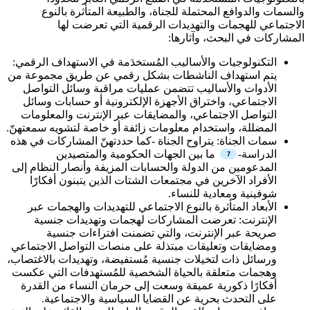
والسمات والدوافع المحتملة للجناة، والطبيعة المتأثرة بالنوع
الاجتماعي للهجمات والتهديدات الرقمية التي تعرضت لها
المشاركات في البحث، وآثارها:
التكنولوجيات والأساليب المُستخدَمة في الاستهداف الرقمي:
يتم استهداف الناشطات بشكل رقمي عن طريق مجموعة من
الأدوات والأساليب تتضمن عمليات مراقبة وسائل التواصل
الاجتماعي، واختراق الأجهزة الإلكترونية أو حسابات وسائل
التواصل الاجتماعي، والمضايقات عبر الإنترنت والمعلومات
المضللة، واستخدام معلومات زائفة أو خاصة لتشويه سمعتهنّ.
سمات الجناة: يتراوح الجناة -كما حددتهنّ المشاركات في هذه
الدراسة-
ما بين الجهات الحكومية والمتصيدين
المدعومين من الدولة والحسابات المزيفة وأنصار النظام إلى
الأفراد الآخرين في مجتمعات الشتات الذين يتبنون أفكارًا
شوفينية ومعادية للنساء.
الأبعاد المتأثرة بالنوع الاجتماعي للتهديدات والهجمات عبر
الإنترنت: تعرضت المشاركات لهجمات وتهديدات جنسية
صريحة عبر الإنترنت، والتي تضمنت افتراءات جنسية
ومضايقات وتعليقات مبتذلة على منصات التواصل الاجتماعي
ورسائل ذات لتخيلات جنسية مُستفيضة، وتهديدات بالاغتصاب،
وهجمات متعلقة بالحياة الشخصية للمُستهدفات التي عكست
أفكارًا ذكورية عميقة وسعت إلى حرمان النساء من القدرة
على التحدث بحرية عن القضايا السياسية والاجتماعية.