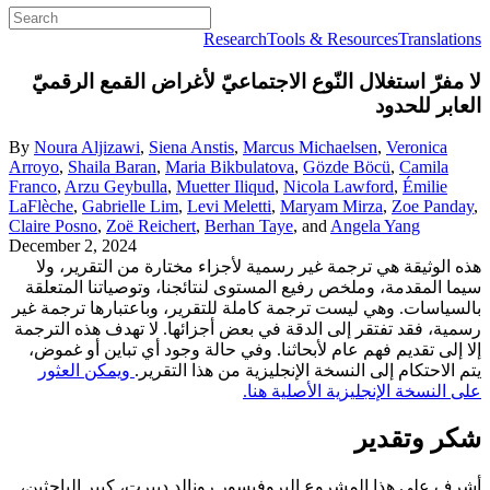
Research
Tools & Resources
Translations
لا مفرّ
استغلال النّوع الاجتماعيّ لأغراض القمع الرقميّ
العابر للحدود
By
Noura Aljizawi
,
Siena Anstis
,
Marcus Michaelsen
,
Veronica
Arroyo
,
Shaila Baran
,
Maria Bikbulatova
,
Gözde Böcü
,
Camila
Franco
,
Arzu Geybulla
,
Muetter Iliqud
,
Nicola Lawford
,
Émilie
LaFlèche
,
Gabrielle Lim
,
Levi Meletti
,
Maryam Mirza
,
Zoe Panday
,
Claire Posno
,
Zoë Reichert
,
Berhan Taye
, and
Angela Yang
December 2, 2024
هذه الوثيقة هي ترجمة غير رسمية لأجزاء مختارة من التقرير، ولا
سيما المقدمة، وملخص رفيع المستوى لنتائجنا، وتوصياتنا المتعلقة
بالسياسات. وهي ليست ترجمة كاملة للتقرير، وباعتبارها ترجمة غير
رسمية، فقد تفتقر إلى الدقة في بعض أجزائها. لا تهدف هذه الترجمة
إلا إلى تقديم فهم عام لأبحاثنا. وفي حالة وجود أي تباين أو غموض،
يتم الاحتكام إلى النسخة الإنجليزية من هذا التقرير.
ويمكن العثور
على النسخة الإنجليزية الأصلية هنا.
شكر وتقدير
أشرف على هذا المشروع البروفيسور رونالد ديبرت، كبير الباحثين،