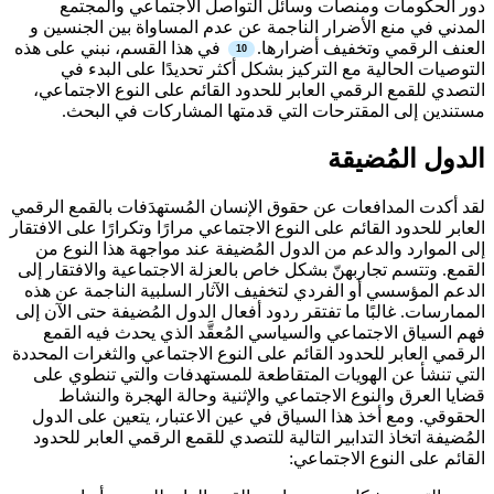
دور الحكومات ومنصات وسائل التواصل الاجتماعي والمجتمع
المدني في منع الأضرار الناجمة عن عدم المساواة بين الجنسين و
العنف الرقمي وتخفيف أضرارها.
في هذا القسم، نبني على هذه
التوصيات الحالية مع التركيز بشكل أكثر تحديدًا على البدء في
التصدي للقمع الرقمي العابر للحدود القائم على النوع الاجتماعي،
مستندين إلى المقترحات التي قدمتها المشاركات في البحث.
الدول المُضيقة
لقد أكدت المدافعات عن حقوق الإنسان المُستهدَفات بالقمع الرقمي
العابر للحدود القائم على النوع الاجتماعي مرارًا وتكرارًا على الافتقار
إلى الموارد والدعم من الدول المُضيفة عند مواجهة هذا النوع من
القمع. وتتسم تجاربهنّ بشكل خاص بالعزلة الاجتماعية والافتقار إلى
الدعم المؤسسي أو الفردي لتخفيف الآثار السلبية الناجمة عن هذه
الممارسات. غالبًا ما تفتقر ردود أفعال الدول المُضيفة حتى الآن إلى
فهم السياق الاجتماعي والسياسي المُعقَّد الذي يحدث فيه القمع
الرقمي العابر للحدود القائم على النوع الاجتماعي والثغرات المحددة
التي تنشأ عن الهويات المتقاطعة للمستهدفات والتي تنطوي على
قضايا العرق والنوع الاجتماعي والإثنية وحالة الهجرة والنشاط
الحقوقي. ومع أخذ هذا السياق في عين الاعتبار، يتعين على الدول
المُضيفة اتخاذ التدابير التالية للتصدي للقمع الرقمي العابر للحدود
القائم على النوع الاجتماعي: