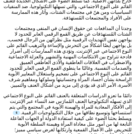
خارج بلدانهن الأصلية. كما نسلط الضوء على الأشكال الجديدة للعنف
القائم على النوع الاجتماعي، والتي تسهلها التكنولوجيا، ضد المنفيات
السياسيات ومن هنّ في مجتمعات الشتات، وآثار هذه الممارسة
على الأفراد والمجتمعات المُستهدَفة.
وجدنا أن المدافعات عن حقوق الإنسان في المنفى ومجتمعات
الشتات المُستهدَفات عن طريق القمع الرقمي العابر للحدود لا
يواجهن نفس التهديدات الرقمية مثل نظرائهن من الرجال فحسب،
بل يواجهن أيضًا أشكالًا من التحرش والإساءة والترهيب القائم على
النوع الاجتماعي عبر الإنترنت. وتؤدي هذه الممارسات إلى أضرار
فادحة تتراوح بين الانتكاسات المهنية والتشهير والعزلة الاجتماعية
والاضطراب في العلاقات العاطفية والأذى العاطفي العميق
والصدمات النفسية. وغالبًا ما ينطوي القمع الرقمي العابر للحدود
القائم على النوع الاجتماعي على تضخيم واستغلال المعايير الأبوية
الراسخة بشأن أجساد المرأة وجنسانيتها وسلوكها ومفاهيم شرف
الأسرة، الأمر الذي قد يؤدي إلى مزيد من أشكال العنف والتمييز.
دائمًا ما تعزو الدراسات المتعلقة بالعنف القائم على النوع الاجتماعي
الذي تسهله التكنولوجيا العنف المُمارَس ضد النساء عبر الإنترنت
إلى الأفكار المعادية للمرأة والهيمنة الأبوية في المجتمع والتي يتم
استنساخها وتوسيع نطاقها من خلال التكنولوجيات الرقمية.
ويسلط بحثنا الضوء على كيفية استفادة الدولة أو الجهات الفاعلة
التابعة لها من أمور مثل معاداة المرأة وهيمنة السلطة الأبوية
للتحريض على الأعمال القمعية وارتكابها لغرض سياسي مميز؛