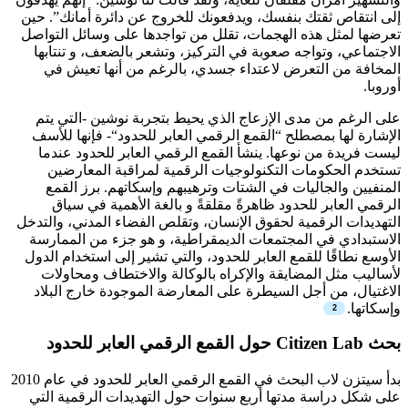
إلى انتقاص ثقتك بنفسك، ويدفعونك للخروج عن دائرة أمانك”. حين
تعرضها لمثل هذه الهجمات، تقلل من تواجدها على وسائل التواصل
الاجتماعي، وتواجه صعوبة في التركيز، وتشعر بالضعف، و تنتابها
المخافة من التعرض لاعتداء جسدي، بالرغم من أنها تعيش في
أوروبا.
على الرغم من مدى الإزعاج الذي يحيط بتجربة نوشين -التي يتم
الإشارة لها بمصطلح “القمع الرقمي العابر للحدود
“- فإنها للأسف
ليست فريدة من نوعها. ينشأ القمع الرقمي العابر للحدود عندما
تستخدم الحكومات التكنولوجيات الرقمية لمراقبة المعارضين
المنفيين والجاليات في الشتات وترهيبهم وإسكاتهم. برز القمع
الرقمي العابر للحدود ظاهرةً مقلقةً و بالغة الأهمية في سياق
التهديدات الرقمية لحقوق الإنسان، وتقلص الفضاء المدني، والتدخل
الاستبدادي في المجتمعات الديمقراطية، و هو جزء من الممارسة
الأوسع نطاقًا للقمع العابر للحدود
، والتي تشير إلى استخدام الدول
لأساليب مثل المضايقة والإكراه بالوكالة والاختطاف ومحاولات
الاغتيال، من أجل السيطرة على المعارضة الموجودة خارج البلاد
وإسكاتها.
بحث
Citizen Lab
حول القمع الرقمي العابر للحدود
بدأ سيتزن لاب البحث في القمع الرقمي العابر للحدود في عام 2010
على شكل دراسة مدتها أربع سنوات حول التهديدات الرقمية التي