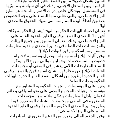
التمييز بشكل صريح ما بين القمع العابر للحدود وأبعاده
الرقمية وبين التدخل الأجنبي، وذلك في أي سياسة يتم تبنّيها
في المستقبل، وبشكل خاص إدراك الأضرار الناتجة عن تمايز
النوع الاجتماعي، والتي تعاني منها النساء على وجه الخصوص
بصفتهنّ أهدافًا لهذه الممارسة التي تنتهك الحقوق والتصدي
لها؛
ضمان اعتماد الهيئات الحكومية لنهج “يشمل الحكومة بكافة
أجهزتها” للتصدي للقمع الرقمي العابر للحدود القائم على
النوع الاجتماعي، وذلك لضمان التنسيق بين جميع الهيئات
والمؤسسات ذات الصلة في تدابير التصدي وتقديم معلومات
متسقة ومتماسكة وتوفير قنوات للإبلاغ؛
توفير آليات إبلاغ آمنة وسهلة الوصول ومصممة لاحترام
خصوصية المستخدمات وحمايتها، والتي من خلالها يمكن
للنساء المعارضات اللاتي يعشن في المنفى أو مجتمعات
الشتات الإبلاغ عن مخاوفهن بشأن استهدافهنّ بالقمع الرقمي
العابر للحدود أو غيره من أشكال القمع العابر للحدود للهيئات
الحكومية ذات الصلة؛
يتعين على المؤسسات والجهات الحكومية التشاور مع
مؤسسات وهيئات المجتمع المدني على نحو استباقي و دائم
لضمان تبادل المعلومات بشكل ملائم مع المجتمعات
المتضررة في المنفى ومجتمعات الشتات المتضررة فيما
يتعلق بتدابير التصدي الحكومية للقمع الرقمي العابر للحدود
القائم على النوع الاجتماعي؛
توفير الدعم المالي وغيره من الدعم الضروري للمبادرات