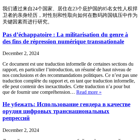
我们通过来自24个国家、居住在23个庇护国的85名女性人权捍
卫者的亲身经历，对性别和性取向如何在数码跨国镇压中作为
关键因素而进行研究。
Pas d’échappatoire : La militarisation du genre à
des fins de répression numérique transnationale
December 2, 2024
Ce document est une traduction informelle de certaines sections du
rapport, en particulier l’introduction, un résumé de haut niveau de
nos conclusions et des recommandations politiques. Ce n’est pas une
traduction complète du rapport et, en tant que traduction informelle,
elle peut contenir des inexactitudes. Cette traduction n’a pour but
que de fournir une compréhension…
Read more »
Не убежать: Использование гендера в качестве
орудия цифровых транснациональных
репрессий
December 2, 2024