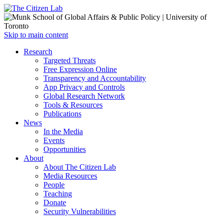
Open
Skip to main content
main
Close
Research
menu
main
Targeted Threats
menu
Free Expression Online
Transparency and Accountability
App Privacy and Controls
Global Research Network
Tools & Resources
Publications
News
In the Media
Events
Opportunities
About
About The Citizen Lab
Media Resources
People
Teaching
Donate
Security Vulnerabilities