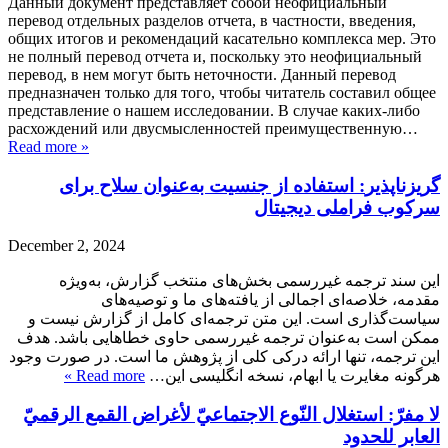
Данный документ представляет собой неофициальный
перевод отдельных разделов отчета, в частности, введения,
общих итогов и рекомендаций касательно комплекса мер. Это
не полный перевод отчета и, поскольку это неофициальный
перевод, в нем могут быть неточности. Данный перевод
предназначен только для того, чтобы читатель составил общее
представление о нашем исследовании. В случае каких-либо
расхождений или двусмысленностей преимущественную…
Read more »
گریزناپذیر
: استفاده از جنسیت به‌عنوان سلاح برای
سرکوب فراملی دیجیتال
December 2, 2024
این سند ترجمه غیررسمی بخش‌های منتخب گزارش، به‌ویژه
مقدمه، خلاصه‌ای اجمالی از یافته‌های ما و توصیه‌های
سیاست‌گذاری است. این متن ترجمه‌ای کامل از گزارش نیست و
ممکن است به‌عنوان ترجمه غیررسمی حاوی خطا‌هایی باشد. هدف
این ترجمه، تنها ارائه درکی کلی از پژوهش ما است. در صورت وجود
Read more »
هرگونه مغایرت یا ابهام، نسخه انگلیسی این…
لا مفرّ: استغلال النّوع الاجتماعيّ لأغراض القمع الرقميّ
العابر للحدود