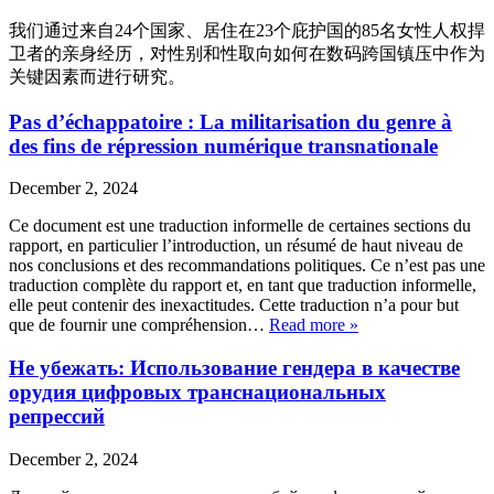
我们通过来自24个国家、居住在23个庇护国的85名女性人权捍
卫者的亲身经历，对性别和性取向如何在数码跨国镇压中作为
关键因素而进行研究。
Pas d’échappatoire : La militarisation du genre à
des fins de répression numérique transnationale
December 2, 2024
Ce document est une traduction informelle de certaines sections du
rapport, en particulier l’introduction, un résumé de haut niveau de
nos conclusions et des recommandations politiques. Ce n’est pas une
traduction complète du rapport et, en tant que traduction informelle,
elle peut contenir des inexactitudes. Cette traduction n’a pour but
que de fournir une compréhension…
Read more »
Не убежать: Использование гендера в качестве
орудия цифровых транснациональных
репрессий
December 2, 2024