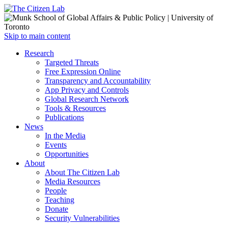
Open
Skip to main content
main
Close
Research
menu
main
Targeted Threats
menu
Free Expression Online
Transparency and Accountability
App Privacy and Controls
Global Research Network
Tools & Resources
Publications
News
In the Media
Events
Opportunities
About
About The Citizen Lab
Media Resources
People
Teaching
Donate
Security Vulnerabilities