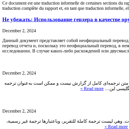
Ce document est une traduction informelle de certaines sections du ra
traduction complète du rapport et, en tant que traduction informelle,
Не убежать: Использование гендера в качестве 
December 2, 2024
Данный документ представляет собой неофициальный перевод о
перевод отчета и, поскольку это неофициальный перевод, в не
исследовании. В случае каких-либо расхождений или двусм
December 2, 2024
ن متن ترجمه‌ای کامل از گزارش نیست و ممکن است به‌عنوان ترجمه
Read more »
 انگلیسی این
December 2, 2024
سات. وهي ليست ترجمة كاملة للتقرير، وباعتبارها ترجمة غير رسمية
Read more »