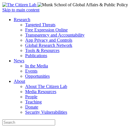
Open
Skip to main content
main
Close
Research
menu
main
Targeted Threats
menu
Free Expression Online
Transparency and Accountability
App Privacy and Controls
Global Research Network
Tools & Resources
Publications
News
In the Media
Events
Opportunities
About
About The Citizen Lab
Media Resources
People
Teaching
Donate
Security Vulnerabilities