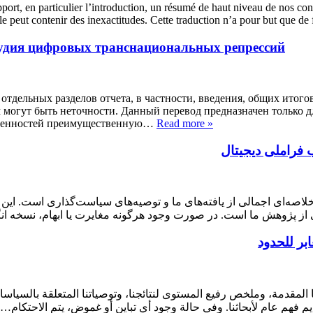
pport, en particulier l’introduction, un résumé de haut niveau de nos co
 elle peut contenir des inexactitudes. Cette traduction n’a pour but que
орудия цифровых транснациональных репрессий
тдельных разделов отчета, в частности, введения, общих итого
м могут быть неточности. Данный перевод предназначен только д
ысленностей преимущественную…
Read more »
: راملی دیجیتال
اصه‌ای اجمالی از یافته‌های ما و توصیه‌های سیاست‌گذاری است. ای
لی از پژوهش ما است. در صورت وجود هرگونه مغایرت یا ابهام، نسخه
ابر للحدود
ما المقدمة، وملخص رفيع المستوى لنتائجنا، وتوصياتنا المتعلقة بالسيا
قديم فهم عام لأبحاثنا. وفي حالة وجود أي تباين أو غموض، يتم الاحتكام