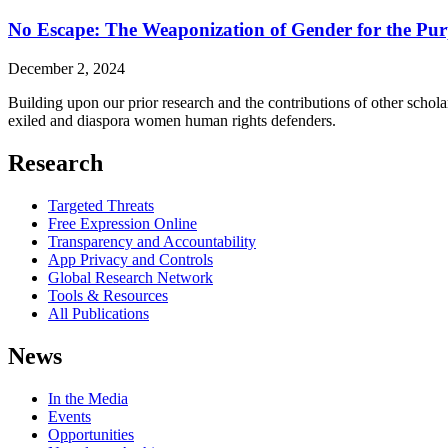
No Escape: The Weaponization of Gender for the Purp
December 2, 2024
Building upon our prior research and the contributions of other scholars
exiled and diaspora women human rights defenders.
Research
Targeted Threats
Free Expression Online
Transparency and Accountability
App Privacy and Controls
Global Research Network
Tools & Resources
All Publications
News
In the Media
Events
Opportunities