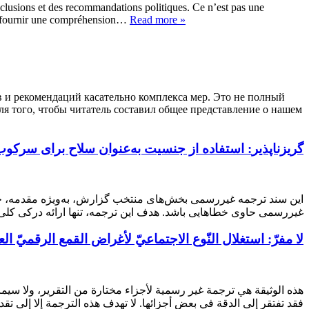
nclusions et des recommandations politiques. Ce n’est pas une
 de fournir une compréhension…
Read more »
в и рекомендаций касательно комплекса мер. Это не полный
ля того, чтобы читатель составил общее представление о нашем
گریزناپذیر
استفاده از جنسیت به‌عنوان سلاح برای سرکوب ف
این سند ترجمه غیررسمی بخش‌های منتخب گزارش، به‌ویژه مقدمه، خل
غیررسمی حاوی خطا‌هایی باشد. هدف این ترجمه، تنها ارائه درکی ک…
لا مفرّ: استغلال النّوع الاجتماعيّ لأغراض القمع الرقميّ الع
هذه الوثيقة هي ترجمة غير رسمية لأجزاء مختارة من التقرير، ولا سي،
فقد تفتقر إلى الدقة في بعض أجزائها. لا تهدف هذه الترجمة إلا إلى ت…