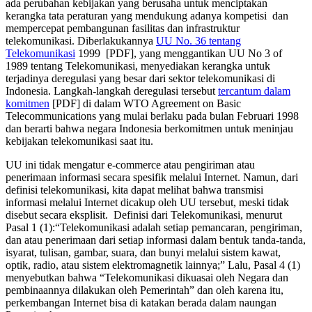
ada perubahan kebijakan yang berusaha untuk menciptakan
kerangka tata peraturan yang mendukung adanya kompetisi dan
mempercepat pembangunan fasilitas dan infrastruktur
telekomunikasi. Diberlakukannya
UU No. 36 tentang
Telekomunikasi
1999 [PDF], yang menggantikan UU No 3 of
1989 tentang Telekomunikasi, menyediakan kerangka untuk
terjadinya deregulasi yang besar dari sektor telekomunikasi di
Indonesia. Langkah-langkah deregulasi tersebut
tercantum dalam
komitmen
[PDF] di dalam WTO Agreement on Basic
Telecommunications yang mulai berlaku pada bulan Februari 1998
dan berarti bahwa negara Indonesia berkomitmen untuk meninjau
kebijakan telekomunikasi saat itu.
UU ini tidak mengatur e-commerce atau pengiriman atau
penerimaan informasi secara spesifik melalui Internet. Namun, dari
definisi telekomunikasi, kita dapat melihat bahwa transmisi
informasi melalui Internet dicakup oleh UU tersebut, meski tidak
disebut secara eksplisit. Definisi dari Telekomunikasi, menurut
Pasal 1 (1):“Telekomunikasi adalah setiap pemancaran, pengiriman,
dan atau penerimaan dari setiap informasi dalam bentuk tanda-tanda,
isyarat, tulisan, gambar, suara, dan bunyi melalui sistem kawat,
optik, radio, atau sistem elektromagnetik lainnya;” Lalu, Pasal 4 (1)
menyebutkan bahwa “Telekomunikasi dikuasai oleh Negara dan
pembinaannya dilakukan oleh Pemerintah” dan oleh karena itu,
perkembangan Internet bisa di katakan berada dalam naungan