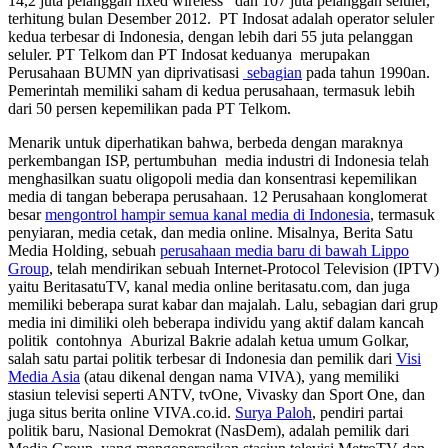
14,2 juta pelanggan fixed wireless dan 107 juta pelanggan seluler,
terhitung bulan Desember 2012. PT Indosat adalah operator seluler
kedua terbesar di Indonesia, dengan lebih dari 55 juta pelanggan
seluler. PT Telkom dan PT Indosat keduanya merupakan
Perusahaan BUMN yan diprivatisasi
sebagian
pada tahun 1990an.
Pemerintah memiliki saham di kedua perusahaan, termasuk lebih
dari 50 persen kepemilikan pada PT Telkom.
Menarik untuk diperhatikan bahwa, berbeda dengan maraknya
perkembangan ISP, pertumbuhan media industri di Indonesia telah
menghasilkan suatu oligopoli media dan konsentrasi kepemilikan
media di tangan beberapa perusahaan. 12 Perusahaan konglomerat
besar
mengontrol hampir semua kanal media di Indonesia
, termasuk
penyiaran, media cetak, dan media online. Misalnya, Berita Satu
Media Holding, sebuah
perusahaan media baru di bawah Lippo
Group
, telah mendirikan sebuah Internet-Protocol Television (IPTV)
yaitu BeritasatuTV, kanal media online beritasatu.com, dan juga
memiliki beberapa surat kabar dan majalah. Lalu, sebagian dari grup
media ini dimiliki oleh beberapa individu yang aktif dalam kancah
politik contohnya Aburizal Bakrie adalah ketua umum Golkar,
salah satu partai politik terbesar di Indonesia dan pemilik dari
Visi
Media Asia
(atau dikenal dengan nama VIVA), yang memiliki
stasiun televisi seperti ANTV, tvOne, Vivasky dan Sport One, dan
juga situs berita online VIVA.co.id.
Surya Paloh
, pendiri partai
politik baru, Nasional Demokrat (NasDem), adalah pemilik dari