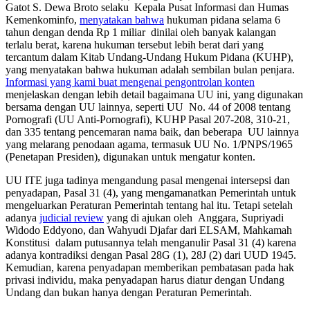
Gatot S. Dewa Broto selaku Kepala Pusat Informasi dan Humas
Kemenkominfo,
menyatakan bahwa
hukuman pidana selama 6
tahun dengan denda Rp 1 miliar dinilai oleh banyak kalangan
terlalu berat, karena hukuman tersebut lebih berat dari yang
tercantum dalam Kitab Undang-Undang Hukum Pidana (KUHP),
yang menyatakan bahwa hukuman adalah sembilan bulan penjara.
Informasi yang kami buat mengenai pengontrolan konten
menjelaskan dengan lebih detail bagaimana UU ini, yang digunakan
bersama dengan UU lainnya, seperti UU No. 44 of 2008 tentang
Pornografi (UU Anti-Pornografi), KUHP Pasal 207-208, 310-21,
dan 335 tentang pencemaran nama baik, dan beberapa UU lainnya
yang melarang penodaan agama, termasuk UU No. 1/PNPS/1965
(Penetapan Presiden), digunakan untuk mengatur konten.
UU ITE juga tadinya mengandung pasal mengenai intersepsi dan
penyadapan, Pasal 31 (4), yang mengamanatkan Pemerintah untuk
mengeluarkan Peraturan Pemerintah tentang hal itu. Tetapi setelah
adanya
judicial review
yang di ajukan oleh Anggara, Supriyadi
Widodo Eddyono, dan Wahyudi Djafar dari ELSAM, Mahkamah
Konstitusi dalam putusannya telah menganulir Pasal 31 (4) karena
adanya kontradiksi dengan Pasal 28G (1), 28J (2) dari UUD 1945.
Kemudian, karena penyadapan memberikan pembatasan pada hak
privasi individu, maka penyadapan harus diatur dengan Undang
Undang dan bukan hanya dengan Peraturan Pemerintah.