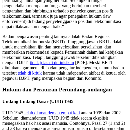
perundang- undangan yang berlaku. Sedangkan fungsi
pengendalian merupakan fungsi yang bertujuan memberi
pengarahan dan bimbingan terhadap penyelenggaraan pos &
telekomunikasi, termasuk juga agar penegakan hukum (law
enforcement) di bidang penyelenggaraan pos dan telekomunikasi
dapat dilaksanakan dengan baik.”
Badan pengawasan penting lainnya adalah Badan Regulasi
Telekomunikasi Indonesia (BRTI). Tanggung jawab BRTI adalah
untuk menerbitkan ijin dan menyelesaikan perselisihan dan
memberikan rekomendasi kepada Pemerintah dalam hal kebijakan
telekomunikasi. Tetapi, tanggung jawab tersebut dibandingkan
dengan DJPT
tidak jelas di definisikan
[PDF]. Meski BRTI
ditujukan agar menjadi badan pengatur independen, namun badan
tersebut
telah di kritik
karena tidak independen akibat di ketuai oleh
pegawai DJPT, yang merupakan bagian dari Kominfo.
Hukum dan Peraturan Perundang-undangan
Undang Undang Dasar (UUD) 1945
UUD 1945
telah diamandemen empat kali
antara 1999 dan 2002.
Sebelum diamandemen UUD 1945 tidak secara eksplisit
menegaskan hak-hak asasi manusia. Contohnya, Pasal 27 (1 and 2)
and 28 hanya mengakui adanya prinsip-prinsip of kesetaraan dalam