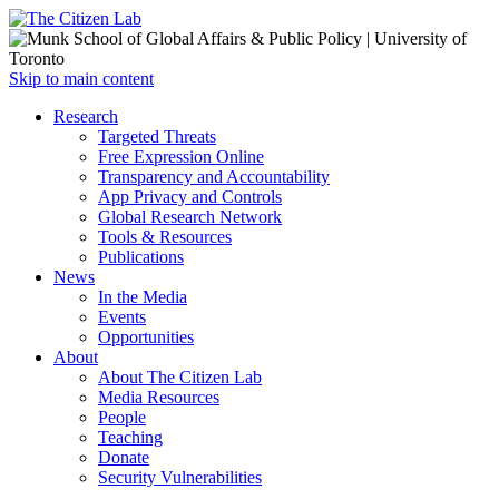
Open
Skip to main content
main
Close
Research
menu
main
Targeted Threats
menu
Free Expression Online
Transparency and Accountability
App Privacy and Controls
Global Research Network
Tools & Resources
Publications
News
In the Media
Events
Opportunities
About
About The Citizen Lab
Media Resources
People
Teaching
Donate
Security Vulnerabilities