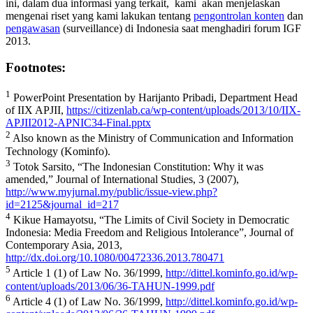
ini, dalam dua informasi yang terkait, kami akan menjelaskan
mengenai riset yang kami lakukan tentang
pengontrolan konten
dan
pengawasan
(surveillance) di Indonesia saat menghadiri forum IGF
2013.
Footnotes:
1
PowerPoint Presentation by Harijanto Pribadi, Department Head
of IIX APJII,
https://citizenlab.ca/wp-content/uploads/2013/10/IIX-
APJII2012-APNIC34-Final.pptx
2
Also known as the Ministry of Communication and Information
Technology (Kominfo).
3
Totok Sarsito, “The Indonesian Constitution: Why it was
amended,” Journal of International Studies, 3 (2007),
http://www.myjurnal.my/public/issue-view.php?
id=2125&journal_id=217
4
Kikue Hamayotsu, “The Limits of Civil Society in Democratic
Indonesia: Media Freedom and Religious Intolerance”, Journal of
Contemporary Asia, 2013,
http://dx.doi.org/10.1080/00472336.2013.780471
5
Article 1 (1) of Law No. 36/1999,
http://dittel.kominfo.go.id/wp-
content/uploads/2013/06/36-TAHUN-1999.pdf
6
Article 4 (1) of Law No. 36/1999,
http://dittel.kominfo.go.id/wp-