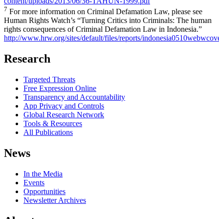
content/uploads/2013/06/36-TAHUN-1999.pdf
7
For more information on Criminal Defamation Law, please see
Human Rights Watch’s “Turning Critics into Criminals: The human
rights consequences of Criminal Defamation Law in Indonesia.”
http://www.hrw.org/sites/default/files/reports/indonesia0510webwcov
Research
Targeted Threats
Free Expression Online
Transparency and Accountability
App Privacy and Controls
Global Research Network
Tools & Resources
All Publications
News
In the Media
Events
Opportunities
Newsletter Archives