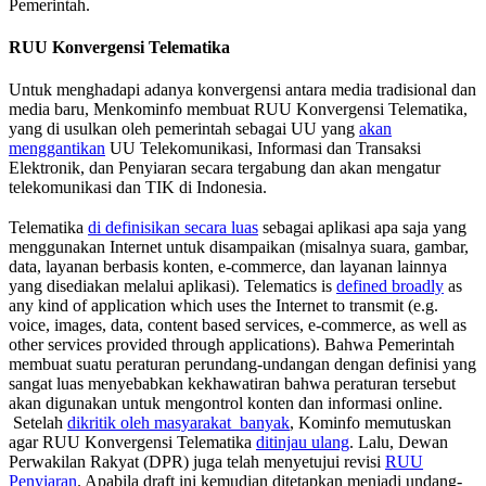
Pemerintah.
RUU Konvergensi Telematika
Untuk menghadapi adanya konvergensi antara media tradisional dan
media baru, Menkominfo membuat RUU Konvergensi Telematika,
yang di usulkan oleh pemerintah sebagai UU yang
akan
menggantikan
UU Telekomunikasi, Informasi dan Transaksi
Elektronik, dan Penyiaran secara tergabung dan akan mengatur
telekomunikasi dan TIK di Indonesia.
Telematika
di definisikan secara luas
sebagai aplikasi apa saja yang
menggunakan Internet untuk disampaikan (misalnya suara, gambar,
data, layanan berbasis konten, e-commerce, dan layanan lainnya
yang disediakan melalui aplikasi). Telematics is
defined broadly
as
any kind of application which uses the Internet to transmit (e.g.
voice, images, data, content based services, e-commerce, as well as
other services provided through applications). Bahwa Pemerintah
membuat suatu peraturan perundang-undangan dengan definisi yang
sangat luas menyebabkan kekhawatiran bahwa peraturan tersebut
akan digunakan untuk mengontrol konten dan informasi online.
Setelah
dikritik oleh masyarakat banyak
, Kominfo memutuskan
agar RUU Konvergensi Telematika
ditinjau ulang
. Lalu, Dewan
Perwakilan Rakyat (DPR) juga telah menyetujui revisi
RUU
Penyiaran
. Apabila draft ini kemudian ditetapkan menjadi undang-