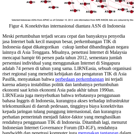
Figur 4. Konektivitas internasional diantara ASN di Indonesia
Meski pertumbuhan terjadi secara cepat dan banyaknya penyedia
jasa Internet baik kecil maupun besar, perkembangan TIK di
Indonesia dapat dikategorikan cukup lambat dibandingkan negara
lainnya di Asia Tenggara. Misalnya, penetrasi Internet di Malaysia
mencapai hampir 66 persen pada tahun 2012, sementara jumlah
persentasi individual yang menggunakan Internet di Singapura
adalah 74 persen di tahun yang sama. LIRNEasia, sebuah organisasi
riset regional yang meneliti kebijakan dan pengaturan TIK di Asia
Pasifik, menyatakan bahwa
perbedaan perkembangan
ini terjadi
karena adanya instabilitas politik dan lambatnya pertumbuhan
ekonomi saat krisis ekonomi Asia pada akhir tahun 1990an.
LIRNEasia juga menyebutkan bahwa terbatasnya penggunaan
bahasa Inggris di Indonesia, kurangnya akses terhadap infrastruktur
telekomunikasi di daerah pedesaan, tingginya biaya konektivitas
kepada jaringan tulang punggung internasional, dan kurangnya
perhatian pemerintah menjadi faktor-faktor yang menghasilkan
rendahnya penggunaan TIK di Indonesia. Ditambah lagi, menurut
Indonesian Internet Governance Forum (ID-IGF), rendahnya
bandwidth dan penetrasi komputer juga
merupakan tantangan
dalam