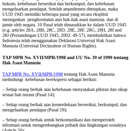
hukum, kebebasan berserikat dan berkumpul, dan kebebasan
mengeluarkan pendapat. Setelah amandemen ditetapkan, maka
UUD 1945 memiliki beberapa pasal yang secara eksplisit
menegaskan penghormatan atas hak-hak asasi manusia dan di
jamin oleh negara. 10 Pasal telah dimasukkan ke dalam UUD 1945
(e.g. articles 28A, 28B, 28C, 28D, 28E, 28F, 28G, 28H, 28I and
28J (Persandingan UUD 1945, 2002: 49-57), membuktikan bahwa
Indonesia telah menggunakan Deklarasi Universal Hak Asasi
Manusia (Universal Declaration of Human Rights).
TAP MPR No. XVII/MPR/1998 and UU No. 39 of 1999 tentang
Hak Asasi Manusia
TAP MPR No. XVII/MPR/1998
tentang Hak Asasi Manusia
melindungi kebebasan berekspresi sebagai berikut:
– Setiap orang berhak atas kebebasan menyatakan pikiran dan sikap
sesuai hati nurani (Pasal 14);
– Setiap orang berhak atas kemerdekaan berserikat, berkumpul, dan
mengeluarkan pendapat (Pasal 19);
– Setiap orang berhak untuk berkomunikasi dan memperoleh
informasi untuk mengembangkan pribadi dan lingkungan sosialnya
(Article 20);