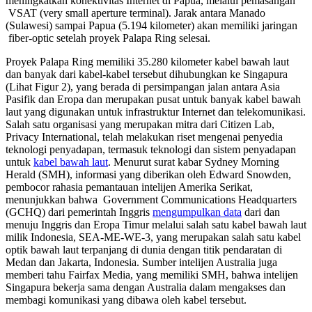
meningkatkan konektivitas Internet di Papua, melalui pemasangan
VSAT (very small aperture terminal). Jarak antara Manado
(Sulawesi) sampai Papua (5.194 kilometer) akan memiliki jaringan
fiber-optic setelah proyek Palapa Ring selesai.
Proyek Palapa Ring memiliki 35.280 kilometer kabel bawah laut
dan banyak dari kabel-kabel tersebut dihubungkan ke Singapura
(Lihat Figur 2), yang berada di persimpangan jalan antara Asia
Pasifik dan Eropa dan merupakan pusat untuk banyak kabel bawah
laut yang digunakan untuk infrastruktur Internet dan telekomunikasi.
Salah satu organisasi yang merupakan mitra dari Citizen Lab,
Privacy International, telah melakukan riset mengenai penyedia
teknologi penyadapan, termasuk teknologi dan sistem penyadapan
untuk
kabel bawah laut
. Menurut surat kabar Sydney Morning
Herald (SMH), informasi yang diberikan oleh Edward Snowden,
pembocor rahasia pemantauan intelijen Amerika Serikat,
menunjukkan bahwa Government Communications Headquarters
(GCHQ) dari pemerintah Inggris
mengumpulkan data
dari dan
menuju Inggris dan Eropa Timur melalui salah satu kabel bawah laut
milik Indonesia, SEA-ME-WE-3, yang merupakan salah satu kabel
optik bawah laut terpanjang di dunia dengan titik pendaratan di
Medan dan Jakarta, Indonesia. Sumber intelijen Australia juga
memberi tahu Fairfax Media, yang memiliki SMH, bahwa intelijen
Singapura bekerja sama dengan Australia dalam mengakses dan
membagi komunikasi yang dibawa oleh kabel tersebut.