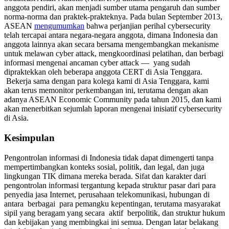
anggota pendiri, akan menjadi sumber utama pengaruh dan sumber
norma-norma dan praktek-prakteknya. Pada bulan September 2013,
ASEAN
mengumumkan
bahwa perjanjian perihal cybersecurity
telah tercapai antara negara-negara anggota, dimana Indonesia dan
anggota lainnya akan secara bersama mengembangkan mekanisme
untuk melawan cyber attack, mengkoordinasi pelatihan, dan berbagi
informasi mengenai ancaman cyber attack — yang sudah
dipraktekkan oleh beberapa anggota CERT di Asia Tenggara.
Bekerja sama dengan para kolega kami di Asia Tenggara, kami
akan terus memonitor perkembangan ini, terutama dengan akan
adanya ASEAN Economic Community pada tahun 2015, dan kami
akan menerbitkan sejumlah laporan mengenai inisiatif cybersecurity
di Asia.
Kesimpulan
Pengontrolan informasi di Indonesia tidak dapat dimengerti tanpa
mempertimbangkan konteks sosial, politik, dan legal, dan juga
lingkungan TIK dimana mereka berada. Sifat dan karakter dari
pengontrolan informasi tergantung kepada struktur pasar dari para
penyedia jasa Internet, perusahaan telekomunikasi, hubungan di
antara berbagai para pemangku kepentingan, terutama masyarakat
sipil yang beragam yang secara aktif berpolitik, dan struktur hukum
dan kebijakan yang membingkai ini semua. Dengan latar belakang