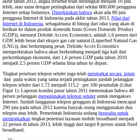
akhir tahun 2012, angka tersebut telah meningkat menjadi 10 juta
lebih, atau sama dengan peningkatan dari sekitar 800.000 pengguna
Internet setiap bulannya.
Diperkirakan bahwa
akan ada 80 juta
pengguna Internet di Indonesia pada akhir tahun 2013.
Nilai dari
Internet di Indonesia
, sebagaimana di hitung dari nilai yang akan di
berikan ke dalam produk domestik bruto (Gross Domestic Product
(GDP)), menurut Deloitte Access Economics, adalah 1,6 persen dari
GDP, lebih besar dari ekspor gas cair natural (Liquefied Natural Gas
(LNG)), dan berkempang pesat. Deloitte Acces Economics
memperkirakan bahwa akan berkembang menjadi tiga kali dari
perkembangan ekonomi, dari 1,6 persen GDP pada tahun 2010
menjadi 2,5 persen GDP selama lima tahun ke depan.
Tingkat penetrasi telepon seluler juga telah
meningkat secara tajam
dan pada waktu yang sama terjadi peningkatan jumlah pelanggan
telepon seluler dari 1,72 menjadi 115,2 per 100 penduduk (Lihat
Figur 1). Laporan kondisi pasar tahun 2011 menemukan bahwa 48
persen pelanggan
menggunakan telepon seluler
untuk mengakses
Internet. Jumlah langganan telepon genggam di Indonesia mencapai
290 juta pada tahun 2012 karena banyak orang menggunakan dua
telepon atau lebih. Pemerintah Indonesia sedang
berusaha untuk
meningkatkan
tingkat penetrasi layanan mobile broadband menjadi
22 persen di tahun 2013, lebih tinggi dari target 8 persen untuk fixed
broadband.