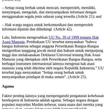
– Setiap orang berhak untuk mencari, memperoleh, memiliki,
menyimpan, mengolah, dan menyampaikan informasi dengan
menggunakan segala jenis saluran yang tersedia (Article 21); and
– Hak warga negara untuk berkomunikasi dan memperoleh
informasi dijamin dan dilindungi (Article 42).
Lalu, Indonesia mengesahkan
UU No. 39 of 1999 tentang Hak
Asasi Manusia
. Pembukaan UU tersebut menyatakan “bahwa
bangsa Indonesia sebagai anggota Perserikatan Bangsa-Bangsa
mengemban tanggung jawab moral dan hukum untuk menjunjung
tinggi dan melaksanakan Deklarasi Universal tentang Hak Asasi
Manusia yang ditetapkan oleh Perserikatan Bangsa-Bangsa, serta
berbagai instrumen internasional lainnya mengenai hak asasi
manusia yang telah diterima oleh negara Republik Indonesia.” UU
tersebut juga menyatakan “Setiap orang berhak untuk
menyampaikan pendapat di muka umum”. (Article 25).
Agama
Faktor penting lainnya yang mempengaruhi pengaturan kebebasan
berekspresi di Indonesia adalah agama. Sebagai negara dengan
populasi mayoritas Muslim terbesar, suara-suara dari mereka yang
percaya akan agama Islam yang lebih konservatif telah