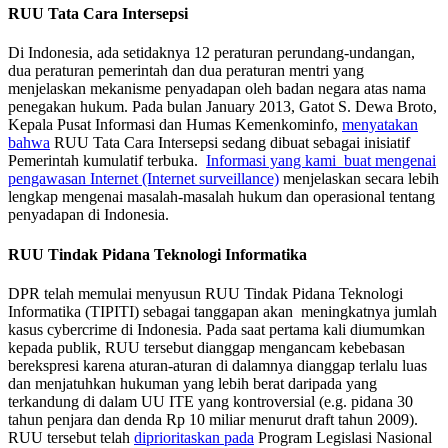
RUU Tata Cara Intersepsi
Di Indonesia, ada setidaknya 12 peraturan perundang-undangan,
dua peraturan pemerintah dan dua peraturan mentri yang
menjelaskan mekanisme penyadapan oleh badan negara atas nama
penegakan hukum. Pada bulan January 2013, Gatot S. Dewa Broto,
Kepala Pusat Informasi dan Humas Kemenkominfo,
menyatakan
bahwa
RUU Tata Cara Intersepsi sedang dibuat sebagai inisiatif
Pemerintah kumulatif terbuka.
Informasi yang kami buat mengenai
pengawasan Internet (Internet surveillance)
menjelaskan secara lebih
lengkap mengenai masalah-masalah hukum dan operasional tentang
penyadapan di Indonesia.
RUU Tindak Pidana Teknologi Informatika
DPR telah memulai menyusun RUU Tindak Pidana Teknologi
Informatika (TIPITI) sebagai tanggapan akan meningkatnya jumlah
kasus cybercrime di Indonesia. Pada saat pertama kali diumumkan
kepada publik, RUU tersebut dianggap mengancam kebebasan
berekspresi karena aturan-aturan di dalamnya dianggap terlalu luas
dan menjatuhkan hukuman yang lebih berat daripada yang
terkandung di dalam UU ITE yang kontroversial (e.g. pidana 30
tahun penjara dan denda Rp 10 miliar menurut draft tahun 2009).
RUU tersebut telah
diprioritaskan pada
Program Legislasi Nasional