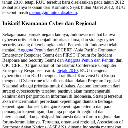
tahun 2010, tetapi RUU tersebut baru diselesaikan pada tahun 2012
akibat adanya tekanan dari Kominfo. Sejak bulan Maret 2012, RUU
tersebut masih
menunggu untuk disahkan
.
Inisiatif Keamanan Cyber dan Regional
Sebagaimana banyak negara lainnya, Indonesia melihat bahwa
cybersecurity telah menjadi prioritas utama, dan strategy cyber
security sedang dikembangkan oleh Pemerintah. Indonesia telah
menjadi
Anggota Penuh
dari APCERT (Asia Pacific Computer
Emergency Response Team) dan FIRST (Forum for Incident
Response and Security Team) dan
Anggota Penuh dan Pendiri
dari
OIC-CERT (Organization of the Islamic Conference-Computer
Emergency Response Team).
Sejak 2010
, RUU mengenai
cybercrime dan RUU mengenai ratifikasi Konvensi Uni Eropa
mengenai Cybercrime telah dimasukkan dalam Program Legislasi
Nasional sebagai prioritas untuk dibahas. Apapun komponen dari
strategi cybersecurity tersebut, pastinya akan mempengaruhi
karakter dari pengontrolan informasi di Indonesia. Strategi tersebut
akan mencerminkan perbedaan kepentingan diantara berbagai
kepentingan domestik dengan kepentingan tertentu dan para
pemangku kepentingan, dan juga pengaruh regional dan
internasional, dan partisipasi Indonesia dalam forum regional dan
forum-forum lainnya. Terutama, organisasi regional, Association of
Southeast Asian Nations (ASEAN), dimana Indonesia merupakan