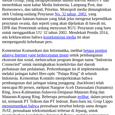
Media Group, yang mengoperasikan stasiun televisi MetroTV dan
menerbitkan surat kabar Media Indonesia, Lampung Post, dan
Borneonews, dan tabloid, Prioritas. Monopoli media dimungkinkan
oleh Undang-undang Penyiaran
No. 32 tahun 2002
, yang
menetapkan batasan-batasan yang tidak jelas mengenai kepemilikan
penyiaran swasta, dan seperti yang akan dijelaskan di bawah ini,
DPR dan Pemerintah sedang menyusun RUU Penyiaran yang baru
untuk menggantikan UU 32 tahun 2002. Mendekati Pemilu 2014,
ada kekhawatiran bahwa
konglomerasi media
ini akan
mempengaruhi kebebasan pers.
Kementrian Komunikasi dan Informatika, melihat
betapa penting
adanya Internet yang berkecepatan tinggi
untuk pembangunan
ekonomi dan sosial, meluncurkan program dengan nama “Indonesia
Connected” untuk meningkatkan konektivitas dari daerah
perbatasan dan pedalaman. Perkembangan ini di implementasikan
melalui jaringan kabel fiber-optic “Palapa Ring” di seluruh
Indonesia. Kementrian Kominfo memperkirakan bahwa
pembangunan dari jaringan tulang punggung (backbone) telah
mencapai 80 persen, meliputi Nangroe Aceh Darussalam (Sumatera)
Ring, Jawa-Kalimantan-Sulawesi-Denpasar-Mataram Ring dan
Mataram-Kupang Ring. Beberapa perusahaan
terlibat
dalam proyek
ini, termasuk PT Telkom dan PT Indosat. Baru-baru ini, Grup Lippo
mengumumkan bahwa
perusahaan tersebut bekerja sama dengan
JSAT, perusahaan telekomunikasi terbesar di Jepang, untuk