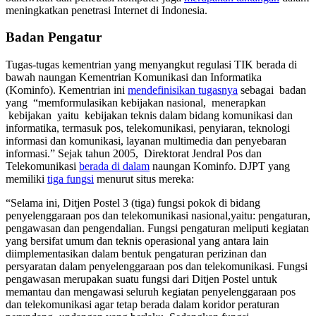
meningkatkan penetrasi Internet di Indonesia.
Badan Pengatur
Tugas-tugas kementrian yang menyangkut regulasi TIK berada di
bawah naungan Kementrian Komunikasi dan Informatika
(Kominfo). Kementrian ini
mendefinisikan tugasnya
sebagai badan
yang “memformulasikan kebijakan nasional, menerapkan
kebijakan yaitu kebijakan teknis dalam bidang komunikasi dan
informatika, termasuk pos, telekomunikasi, penyiaran, teknologi
informasi dan komunikasi, layanan multimedia dan penyebaran
informasi.” Sejak tahun 2005, Direktorat Jendral Pos dan
Telekomunikasi
berada di dalam
naungan Kominfo. DJPT yang
memiliki
tiga fungsi
menurut situs mereka:
“Selama ini, Ditjen Postel 3 (tiga) fungsi pokok di bidang
penyelenggaraan pos dan telekomunikasi nasional,yaitu: pengaturan,
pengawasan dan pengendalian. Fungsi pengaturan meliputi kegiatan
yang bersifat umum dan teknis operasional yang antara lain
diimplementasikan dalam bentuk pengaturan perizinan dan
persyaratan dalam penyelenggaraan pos dan telekomunikasi. Fungsi
pengawasan merupakan suatu fungsi dari Ditjen Postel untuk
memantau dan mengawasi seluruh kegiatan penyelenggaraan pos
dan telekomunikasi agar tetap berada dalam koridor peraturan