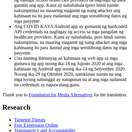
gamitin ang app. Kami ay nababahala (pero hindi namin
nakumpirma) na maaaring magamit ng isang attacker ang
kahinaan na ito para mailantad ang mga sensitibong datos ng
mga pasyente.
Ang COVID-KAYA Android app ay gumamit ng hardcoded
API credentials na nagbigay ng access sa mga pangalan ng
healthcare providers. Kami ay nababahala, pero hindi namin
nakumpirma, na maaring magamit ng isang attacker ang mga
kahinaang ito para ilantad ang mga sensitibong datos ng mga
pasyente.
Una naming ibinunyag an kahinaan ng web app sa mga
gumawa ng app noong ika-18 ng Agosto 2020 at ang mga
kahinaan ng Android app noong ika-14 ng Setyembre 2020.
Noong ika-29 ng Oktubre 2020, natuklasan namin na ang
mga isyung nabanggit ay natugunan na at ang mga nailantad
na credentials ay napawalang-gana.
Thank you to
Foundation for Media Alternatives
for the translation.
Research
Targeted Threats
Free Expression Online
Transparency and Accountability