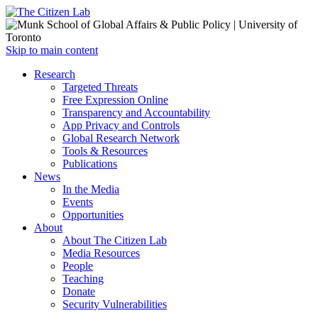
Open
Skip to main content
main
Close
Research
menu
main
Targeted Threats
menu
Free Expression Online
Transparency and Accountability
App Privacy and Controls
Global Research Network
Tools & Resources
Publications
News
In the Media
Events
Opportunities
About
About The Citizen Lab
Media Resources
People
Teaching
Donate
Security Vulnerabilities