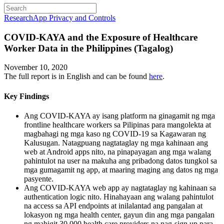
Research
App Privacy and Controls
COVID-KAYA and the Exposure of Healthcare
Worker Data in the Philippines (Tagalog)
November 10, 2020
The full report is in English and can be found
here
.
Key Findings
Ang COVID-KAYA ay isang platform na ginagamit ng mga
frontline healthcare workers sa Pilipinas para mangolekta at
magbahagi ng mga kaso ng COVID-19 sa Kagawaran ng
Kalusugan. Natagpuang nagtataglay ng mga kahinaan ang
web at Android apps nito, na pinapayagan ang mga walang
pahintulot na user na makuha ang pribadong datos tungkol sa
mga gumagamit ng app, at maaring maging ang datos ng mga
pasyente.
Ang COVID-KAYA web app ay nagtataglay ng kahinaan sa
authentication logic nito. Hinahayaan ang walang pahintulot
na access sa API endpoints at inilalantad ang pangalan at
lokasyon ng mga health center, gayun din ang mga pangalan
ng mahigit 30,000 health care providers na nag-sign up para