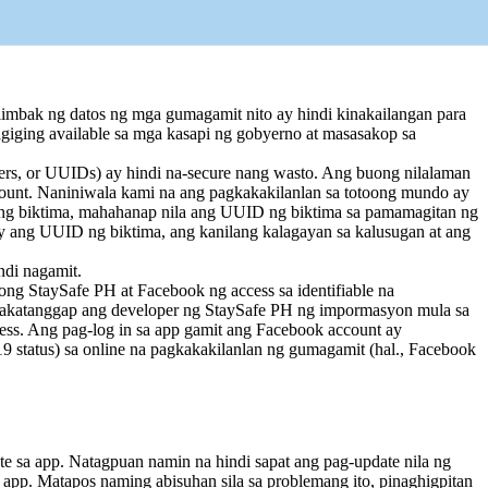
-iimbak ng datos ng mga gumagamit nito ay hindi kinakailangan para
agiging available sa mga kasapi ng gobyerno at masasakop sa
iers, or UUIDs) ay hindi na-secure nang wasto. Ang buong nilalaman
ccount. Naniniwala kami na ang pagkakakilanlan sa totoong mundo ay
 ng biktima, mahahanap nila ang UUID ng biktima sa pamamagitan ng
y ang UUID ng biktima, ang kanilang kalagayan sa kalusugan at ang
ndi nagamit.
ng StaySafe PH at Facebook ng access sa identifiable na
makakatanggap ang developer ng StaySafe PH ng impormasyon mula sa
ress. Ang pag-log in sa app gamit ang Facebook account ay
status) sa online na pagkakakilanlan ng gumagamit (hal., Facebook
e sa app. Natagpuan namin na hindi sapat ang pag-update nila ng
 app. Matapos naming abisuhan sila sa problemang ito, pinaghigpitan