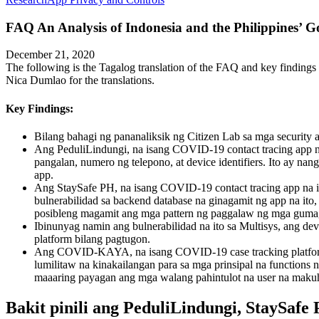
FAQ
An Analysis of Indonesia and the Philippines
December 21, 2020
The following is the Tagalog translation of the FAQ and key findings 
Nica Dumlao for the translations.
Key Findings:
Bilang bahagi ng pananaliksik ng Citizen Lab sa mga security at
Ang PeduliLindungi, na isang COVID-19 contact tracing app n
pangalan, numero ng telepono, at device identifiers. Ito ay n
app.
Ang StaySafe PH, na isang COVID-19 contact tracing app na in
bulnerabilidad sa backend database na ginagamit ng app na it
posibleng magamit ang mga pattern ng paggalaw ng mga gumaga
Ibinunyag namin ang bulnerabilidad na ito sa Multisys, ang d
platform bilang pagtugon.
Ang COVID-KAYA, na isang COVID-19 case tracking platform n
lumilitaw na kinakailangan para sa mga prinsipal na functions
maaaring payagan ang mga walang pahintulot na user na makuh
Bakit pinili ang PeduliLindungi, StaySa