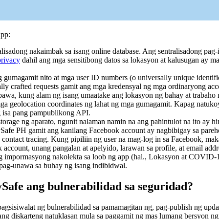
app:
alisadong nakaimbak sa isang online database. Ang sentralisadong pag
privacy
dahil ang mga sensitibong datos sa lokasyon at kalusugan ay m
 gumagamit nito at mga user ID numbers (o universally unique identif
ally crafted requests gamit ang mga kredensyal ng mga ordinaryong a
awa, kung alam ng isang umaatake ang lokasyon ng bahay at trabaho
mga geolocation coordinates ng lahat ng mga gumagamit. Kapag natuko
 isa pang pampublikong API.
torage ng aparato, ngunit nalaman namin na ang pahintulot na ito ay hi
Safe PH gamit ang kanilang Facebook account ay nagbibigay sa pareho
 contact tracing. Kung pipiliin ng user na mag-log in sa Facebook, 
account, unang pangalan at apelyido, larawan sa profile, at email add
 impormasyong nakolekta sa loob ng app (hal., Lokasyon at COVID-19 
pag-unawa sa buhay ng isang indibidwal.
Safe ang bulnerabilidad sa seguridad?
gsisiwalat ng bulnerabilidad sa pamamagitan ng, pag-publish ng updat
t ang diskarteng natuklasan mula sa paggamit ng mas lumang bersyon ng