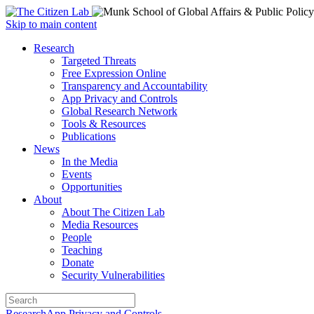
Open
Skip to main content
main
Close
Research
menu
main
Targeted Threats
menu
Free Expression Online
Transparency and Accountability
App Privacy and Controls
Global Research Network
Tools & Resources
Publications
News
In the Media
Events
Opportunities
About
About The Citizen Lab
Media Resources
People
Teaching
Donate
Security Vulnerabilities
Research
App Privacy and Controls