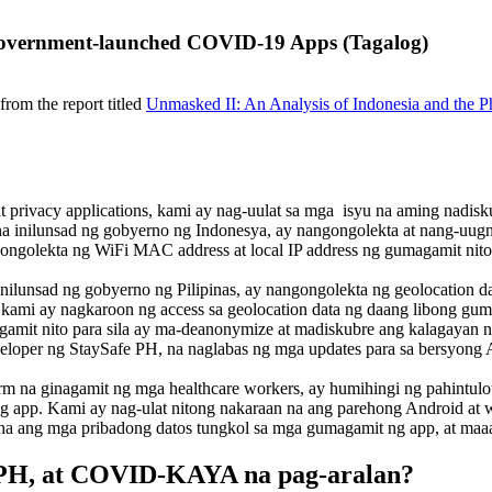
’ Government-launched COVID-19 Apps (Tagalog)
from the report titled
Unmasked II: An Analysis of Indonesia and the
 privacy applications, kami ay nag-uulat sa mga isyu na aming nadiskubr
a inilunsad ng gobyerno ng Indonesya, ay nangongolekta at nang-uugn
angongolekta ng WiFi MAC address at local IP address ng gumagamit ni
ilunsad ng gobyerno ng Pilipinas, ay nangongolekta ng geolocation da
o, kami ay nagkaroon ng access sa geolocation data ng daang libong g
mit nito para sila ay ma-deanonymize at madiskubre ang kalagayan n
eveloper ng StaySafe PH, na naglabas ng mga updates para sa bersyong
a ginagamit ng mga healthcare workers, ay humihingi ng pahintulot 
 ng app. Kami ay nag-ulat nitong nakaraan na ang parehong Android at w
a ang mga pribadong datos tungkol sa mga gumagamit ng app, at maaa
fe PH, at COVID-KAYA na pag-aralan?