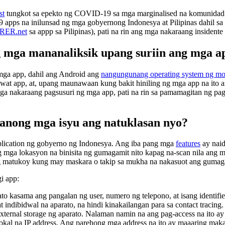
st
tungkot sa epekto ng COVID-19 sa mga marginalised na komunidad s
pps na inilunsad ng mga gobyernong Indonesya at Pilipinas dahil sa 
RER.net
sa appp sa Pilipinas), pati na rin ang mga nakaraang insiden
mga mananaliksik upang suriin ang mga ap
ga app, dahil ang Android ang
nangungunang operating system ng mo
wat app, at, upang maunawaan kung bakit hiniling ng mga app na ito a
ga nakaraang pagsusuri ng mga app, pati na rin sa pamamagitan ng pag
anong mga isyu ang natuklasan nyo?
application ng gobyerno ng Indonesya. Ang iba pang mga
features
ay naid
 ng mga lokasyon na binisita ng gumagamit nito kapag na-scan nila ang
 matukoy kung may maskara o takip sa mukha na nakasuot ang gumagam
i app:
 kasama ang pangalan ng user, numero ng telepono, at isang identifie
ndibidwal na aparato, na hindi kinakailangan para sa contact tracing.
ternal storage ng aparato. Nalaman namin na ang pag-access na ito ay
 na IP address. Ang parehong mga address na ito ay maaaring makatul