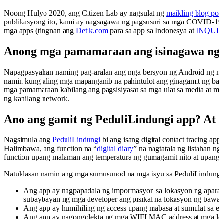
Noong Hulyo 2020, ang Citizen Lab ay nagsulat ng
maikling blog po
publikasyong ito, kami ay nagsagawa ng pagsusuri sa mga COVID-19 a
mga apps (tingnan ang
Detik.com
para sa app sa Indonesya at
INQUI
Anong mga pamamaraan ang isinagawa ng 
Napagpasyahan naming pag-aralan ang mga bersyon ng Android ng m
namin kung aling mga mapanganib na pahintulot ang ginagamit ng ba
mga pamamaraan kabilang ang pagsisiyasat sa mga ulat sa media at m
ng kanilang network.
Ano ang gamit ng PeduliLindungi app? At 
Nagsimula ang
PeduliLindungi
bilang isang digital contact tracing 
Halimbawa, ang function na “
digital diary
” na nagtatala ng listahan
function upang malaman ang temperatura ng gumagamit nito at upang
Natuklasan namin ang mga sumusunod na mga isyu sa PeduliLindung
Ang app ay nagpapadala ng impormasyon sa lokasyon ng aparato
subaybayan ng mga developer ang pisikal na lokasyon ng bawat i
Ang app ay humihiling ng access upang mabasa at sumulat sa ex
Ang app ay nagongolekta ng mga WIFI MAC address at mga lokal