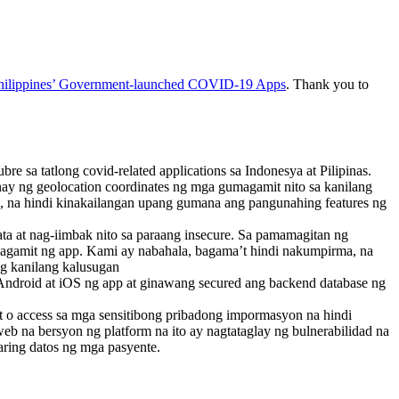
 Philippines’ Government-launched COVID-19 Apps
. Thank you to
e sa tatlong covid-related applications sa Indonesya at Pilipinas.
ay ng geolocation coordinates ng mga gumagamit nito sa kanilang
to, na hindi kinakailangan upang gumana ang pangunahing features ng
ta at nag-iimbak nito sa paraang insecure. Sa pamamagitan ng
umagamit ng app. Kami ay nabahala, bagama’t hindi nakumpirma, na
g kanilang kalusugan
 Android at iOS ng app at ginawang secured ang backend database ng
o access sa mga sensitibong pribadong impormasyon na hindi
eb na bersyon ng platform na ito ay nagtataglay ng bulnerabilidad na
ring datos ng mga pasyente.