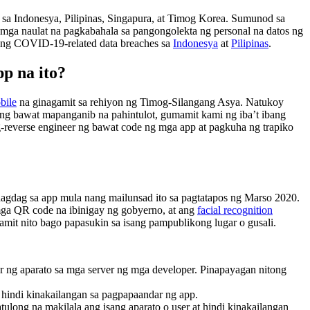
a Indonesya, Pilipinas, Singapura, at Timog Korea. Sumunod sa
mga naulat na pagkabahala sa pangongolekta ng personal na datos ng
te ng COVID-19-related data breaches sa
Indonesya
at
Pilipinas
.
p na ito?
bile
na ginagamit sa rehiyon ng Timog-Silangang Asya. Natukoy
ng bawat mapanganib na pahintulot, gumamit kami ng iba’t ibang
-reverse engineer ng bawat code ng mga app at pagkuha ng trapiko
agdag sa app mula nang mailunsad ito sa pagtatapos ng Marso 2020.
 mga QR code na ibinigay ng gobyerno, at ang
facial recognition
it nito bago papasukin sa isang pampublikong lugar o gusali.
r ng aparato sa mga server ng mga developer. Pinapayagan nitong
 hindi kinakailangan sa pagpapaandar ng app.
ong na makilala ang isang aparato o user at hindi kinakailangan