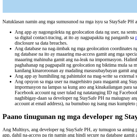
Natuklasan namin ang mga sumusunod na mga isyu sa StaySafe PH 
Ang app ay nagongolekta ng geolocation data ng user, na sentr
sa digital contact-tracing, at ito ay nagpapakita ng panganib sa
disclosure sa data breaches.
Ang database na nag-iimbak ng mga geolocation coordinates ng
ng database na ito ay maaaring ma-access gamit ang mga speci
maaaring mahinuha gamit ang na-leak na impormasyon. Halimb
paghahanap ng pagpapalit ng geolocation ng biktima mula sa 
kanilang kinaroroonan ay madaling masusubaybayan gamit ang
Ang app ay humihiling ng pahintulot na mag-write sa external s
Ang opsyon sa mga user na magrehistro para magamit ang Stay
impormasyon na lampas sa kung ano ang kinakailangan para sa
Facebook account ng user tulad ng natatanging ID ng Facebook 
nagbibigay-daan sa developer ng StaySafe PH na maiugnay ang
account at email address), na bumubuo ng isang mas kumpleto 
Paano tinugunan ng mga developer ng Stay
Ang Multisys, ang developer ng StaySafe PH, ay tumugon sa aming pa
app, dahil na-access pa rin namin ang hindi secure na database gami