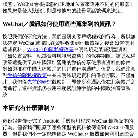
狀態，WeChat 會根據您的 IP 地址位置來選用不同的伺服器；
如果您是登入狀態，則是根據您的註冊電話號碼來決定。
WeChat／騰訊如何使用這些蒐集到的資訊？
按照我們的研究方法，我們是研究客戶端程式的行為，所以無
法確定 WeChat 或騰訊在資料收集到伺服器端之後會如何使用
這些資料。
WeChat 的隱私權政策
中明確規定某些類型資料
（如位置資料、軌跡資料與訊息資料）的保存期限。該隱私權
政策還提供了與中國深圳營運的微信分享使用者資料的條件，
例如與擁有中國大陸帳戶的用戶進行溝通時。但是，我們注意
到
微信的隱私權政策
中並未明確規定資料的保存期限。不僅如
此，我們從
先前的研究
觀察到，即使所有通訊僅在北美帳戶之
間進行，這些資訊仍被用來秘密訓練微信的中國政治審查系
統。
本研究有什麼限制？
這份報告僅研究了 Android 手機應用程式 WeChat 最新版本的
行為。儘管我們觀察了哪些類型的資料被傳送到 WeChat 伺服
器，但是我們不一定能夠確定 WeChat 伺服器如何利用這些資