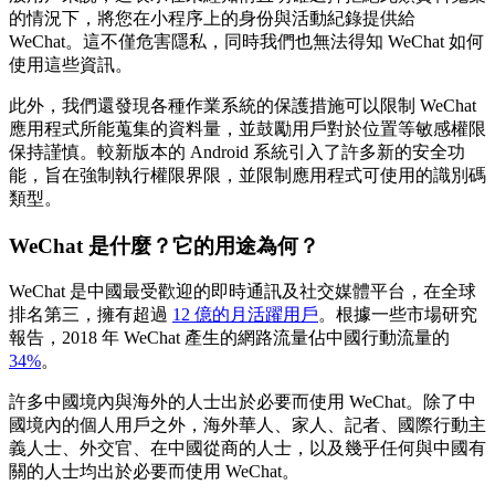
的情況下，將您在小程序上的身份與活動紀錄提供給
WeChat。這不僅危害隱私，同時我們也無法得知 WeChat 如何
使用這些資訊。
此外，我們還發現各種作業系統的保護措施可以限制 WeChat
應用程式所能蒐集的資料量，並鼓勵用戶對於位置等敏感權限
保持謹慎。較新版本的 Android 系統引入了許多新的安全功
能，旨在強制執行權限界限，並限制應用程式可使用的識別碼
類型。
WeChat 是什麼？它的用途為何？
WeChat 是中國最受歡迎的即時通訊及社交媒體平台，在全球
排名第三，擁有超過
12 億的月活躍用戶
。根據一些市場研究
報告，2018 年 WeChat 產生的網路流量佔中國行動流量的
34%
。
許多中國境內與海外的人士出於必要而使用 WeChat。除了中
國境內的個人用戶之外，海外華人、家人、記者、國際行動主
義人士、外交官、在中國從商的人士，以及幾乎任何與中國有
關的人士均出於必要而使用 WeChat。