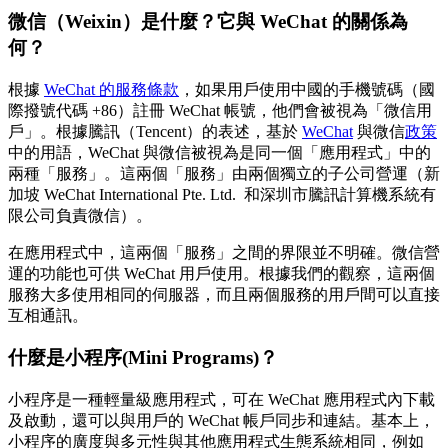
微信（Weixin）是什麼？它與 WeChat 的關係為
何？
根據
WeChat 的服務條款
，如果用戶使用中國的手機號碼（國
際撥號代碼 +86）註冊 WeChat 帳號，他們會被視為「微信用
戶」。根據騰訊（Tencent）的表述，基於
WeChat
與微信
政策
中的用語，WeChat 與微信被視為是同一個「應用程式」中的
兩種「服務」。這兩個「服務」由兩個獨立的子公司營運（新
加坡 WeChat International Pte. Ltd. 和深圳市騰訊計算機系統有
限公司負責微信）。
在應用程式中，這兩個「服務」之間的界限並不明確。微信營
運的功能也可供 WeChat 用戶使用。根據我們的觀察，這兩個
服務大多使用相同的伺服器，而且兩個服務的用戶間可以直接
互相通訊。
什麼是小程序(Mini Programs)？
小程序是一種輕量級應用程式，可在 WeChat 應用程式內下載
及啟動，還可以與用戶的 WeChat 帳戶同步和連結。基本上，
小程序的廣度與多元性與其他應用程式生態系統相同，例如