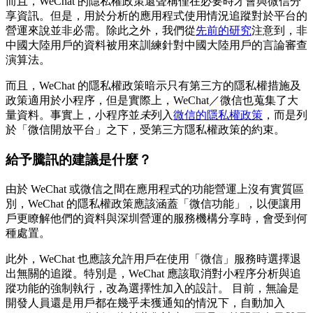
而且，WeChat 的隱私權政策還聲稱僅在必要時才會與微信分
享資訊。但是，用於分析的應用程式使用情況追蹤對於平台的
營運來說並非必需。除此之外，我們從
先前的研究
注意到，非
中國大陸用戶的資料被用來訓練針對中國大陸用戶的言論審查
演算法。
而且，WeChat 的隱私權政策暗示只有第三方的隱私權措施及
政策適用於小程序，但是實際上，WeChat／微信也蒐集了大
量資料。事實上，小程序並
未
列入
微信的隱私權政策
，而是列
於「微信開放平台」之下，受第三方隱私權政策的約束。
給予騰訊的建議是什麼？
由於 WeChat 或微信之間在應用程式的功能營運上沒有實質區
別，WeChat 的隱私權政策應該涵蓋「微信功能」，以便讓用
戶更瞭解他們的資料與深圳營運的服務機構分享時，會受到何
種處置。
此外，WeChat 也應該允許用戶在使用「微信」服務時選擇退
出無關的追蹤。特別是，WeChat 應該取消對小程序分析與追
蹤功能的強制執行，改為選擇性加入的設計。 目前，無論是
開發人員還是用戶都在幾乎未獲通知的情況下，自動加入