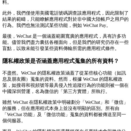
料。
此外，我們僅使用美國電話號碼調查該應用程式，因此限制了
結果的範疇，只能瞭解應用程式對於非中國大陸帳戶之用戶的
行為。我們也無法測試某些功能，例如 WeChat Pay。
最後，WeChat 是一個涵蓋範圍寬廣的應用程式，具有許多功
能。儘管我們盡力囊括各種面向，但是我們的研究仍存在一些
盲點，以致未能引發某些資料傳輸所需的應用程式條件。
隱私權政策是否涵蓋應用程式蒐集的所有資料？
不盡然。WeChat 的隱私權政策涵蓋了從某些核心功能（如訊
息及朋友圈）蒐集的資料。然而，根據 WeChat 的隱私權政
策，如搜尋和視頻號等最具侵入性追蹤行為的功能則被一個在
中國深圳營運，名為微信的「第三方實體」所執行。
雖然 WeChat 在隱私權政策中明確劃分「WeChat」和「微信」
的服務，但在應用程式本身上並沒有明顯的區別。所有由
「WeChat 功能」及「微信功能」蒐集的資料都被傳送至同一
個伺服器。