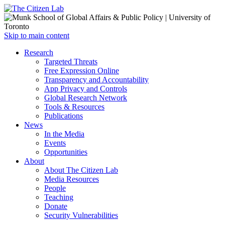
Open
Skip to main content
main
Close
Research
menu
main
Targeted Threats
menu
Free Expression Online
Transparency and Accountability
App Privacy and Controls
Global Research Network
Tools & Resources
Publications
News
In the Media
Events
Opportunities
About
About The Citizen Lab
Media Resources
People
Teaching
Donate
Security Vulnerabilities