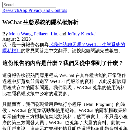
Research
App Privacy and Controls
WeChat 生態系統的隱私權解析
By
Mona Wang
,
Pellaeon Lin
, and
Jeffrey Knockel
August 2, 2023
以下是一份報告名稱為
《我們該聊天嗎？WeChat 生態系統的
隱私權》
的常見問答之中文翻譯。請按此處閱讀完整報告。
這份報告的內容是什麼？我們又從中學到了什麼？
這份報告檢視熱門應用程式 WeChat 在其各種功能的正常運作
過程中所蒐集並傳送至 WeChat 伺服器的資料，以此分析該應
用程式存在的隱私問題。我們發現，WeChat 蒐集的使用資料
比在隱私權政策中公布的還要多。
具體而言，我們發現當用戶執行小程序（Mini Program）的時
候，WeChat 會蒐集活動和使用紀錄。WeChat 的隱私權政策雖
暗示僅由第三方機構蒐集此類資料，然而事實上，不只是小程
序的第三方開發人員，WeChat 也蒐集了大量的資料。對於一
般用戶來說，這表示在未經知情且明確選擇拒絕此類資料蒐集