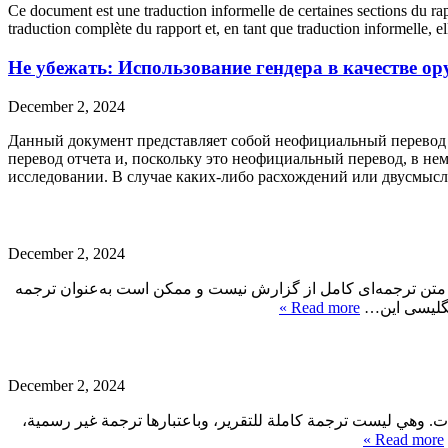
Ce document est une traduction informelle de certaines sections du ra
traduction complète du rapport et, en tant que traduction informelle,
Не убежать: Использование гендера в качестве 
December 2, 2024
Данный документ представляет собой неофициальный перевод о
перевод отчета и, поскольку это неофициальный перевод, в не
исследовании. В случае каких-либо расхождений или двусм
December 2, 2024
ن متن ترجمه‌ای کامل از گزارش نیست و ممکن است به‌عنوان ترجمه
Read more »
 انگلیسی این
December 2, 2024
سات. وهي ليست ترجمة كاملة للتقرير، وباعتبارها ترجمة غير رسمية
Read more »