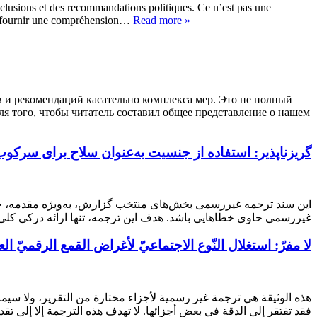
nclusions et des recommandations politiques. Ce n’est pas une
 de fournir une compréhension…
Read more »
в и рекомендаций касательно комплекса мер. Это не полный
ля того, чтобы читатель составил общее представление о нашем
گریزناپذیر
استفاده از جنسیت به‌عنوان سلاح برای سرکوب ف
این سند ترجمه غیررسمی بخش‌های منتخب گزارش، به‌ویژه مقدمه، خل
غیررسمی حاوی خطا‌هایی باشد. هدف این ترجمه، تنها ارائه درکی ک…
لا مفرّ: استغلال النّوع الاجتماعيّ لأغراض القمع الرقميّ الع
هذه الوثيقة هي ترجمة غير رسمية لأجزاء مختارة من التقرير، ولا سي،
فقد تفتقر إلى الدقة في بعض أجزائها. لا تهدف هذه الترجمة إلا إلى ت…