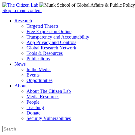
Open
Skip to main content
main
Close
Research
menu
main
Targeted Threats
menu
Free Expression Online
Transparency and Accountability
App Privacy and Controls
Global Research Network
Tools & Resources
Publications
News
In the Media
Events
Opportunities
About
About The Citizen Lab
Media Resources
People
Teaching
Donate
Security Vulnerabilities