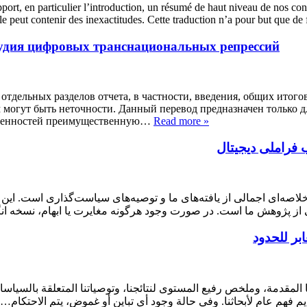
pport, en particulier l’introduction, un résumé de haut niveau de nos co
 elle peut contenir des inexactitudes. Cette traduction n’a pour but que
орудия цифровых транснациональных репрессий
тдельных разделов отчета, в частности, введения, общих итого
м могут быть неточности. Данный перевод предназначен только д
ысленностей преимущественную…
Read more »
: راملی دیجیتال
اصه‌ای اجمالی از یافته‌های ما و توصیه‌های سیاست‌گذاری است. ای
لی از پژوهش ما است. در صورت وجود هرگونه مغایرت یا ابهام، نسخه
ابر للحدود
ما المقدمة، وملخص رفيع المستوى لنتائجنا، وتوصياتنا المتعلقة بالسيا
قديم فهم عام لأبحاثنا. وفي حالة وجود أي تباين أو غموض، يتم الاحتكام