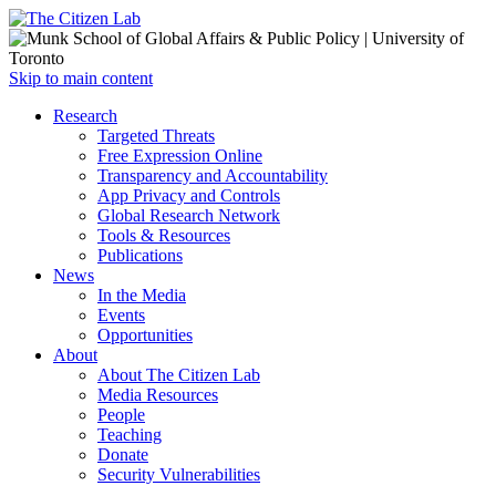
Open
Skip to main content
main
Close
Research
menu
main
Targeted Threats
menu
Free Expression Online
Transparency and Accountability
App Privacy and Controls
Global Research Network
Tools & Resources
Publications
News
In the Media
Events
Opportunities
About
About The Citizen Lab
Media Resources
People
Teaching
Donate
Security Vulnerabilities