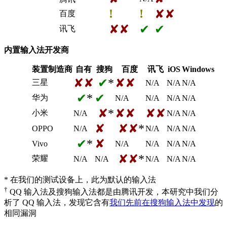
!
!
✘✘
百度
✘✘
✔
✔
讯飞
内置输入法开发商
装置制造商
自有
搜狗
百度
讯飞
iOS
Windows
✘✘
✔
*
✘✘
三星
N/A
N/A
N/A
✔
*
✔
华为
N/A
N/A
N/A
N/A
✘
*
✘✘
✘✘
小米
N/A
N/A
N/A
✘
✘✘
*
OPPO
N/A
N/A
N/A
N/A
✔
*
✘
Vivo
N/A
N/A
N/A
N/A
✘✘
*
荣耀
N/A
N/A
N/A
N/A
N/A
* 在我们的测试设备上，此为默认的输入法
†
QQ 输入法及搜狗输入法都是由腾讯开发，本研究中我们分
析了 QQ 输入法，发现它含有
我们先前在搜狗输入法中发现
的
相同漏洞