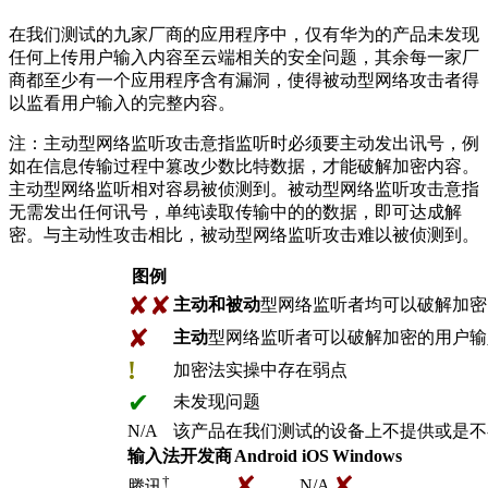
在我们测试的九家厂商的应用程序中，仅有华为的产品未发现
任何上传用户输入内容至云端相关的安全问题，其余每一家厂
商都至少有一个应用程序含有漏洞，使得被动型网络攻击者得
以监看用户输入的完整内容。
注：主动型网络监听攻击意指监听时必须要主动发出讯号，例
如在信息传输过程中篡改少数比特数据，才能破解加密内容。
主动型网络监听相对容易被侦测到。被动型网络监听攻击意指
无需发出任何讯号，单纯读取传输中的的数据，即可达成解
密。与主动性攻击相比，被动型网络监听攻击难以被侦测到。
图例
✘✘
主动和被动
型网络监听者均可以破解加密
✘
主动
型网络监听者可以破解加密的用户输
!
加密法实操中存在弱点
✔
未发现问题
N/A
该产品在我们测试的设备上不提供或是不
输入法开发商
Android
iOS
Windows
✘
✘
†
N/A
腾讯