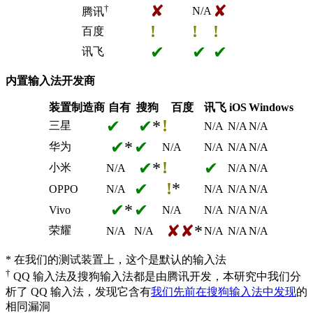
✘
✘
†
N/A
腾讯
!
!
!
百度
✔
✔
✔
讯飞
内置输入法开发商
装置制造商
自有
搜狗
百度
讯飞
iOS
Windows
!
✔
✔
*
三星
N/A
N/A
N/A
✔
*
✔
华为
N/A
N/A
N/A
N/A
!
✔
*
✔
小米
N/A
N/A
N/A
!
*
✔
OPPO
N/A
N/A
N/A
N/A
✔
*
✔
Vivo
N/A
N/A
N/A
N/A
✘✘
*
荣耀
N/A
N/A
N/A
N/A
N/A
* 在我们的测试装置上，这个是默认的输入法
†
QQ 输入法及搜狗输入法都是由腾讯开发，本研究中我们分
析了 QQ 输入法，发现它含有
我们先前在搜狗输入法中发现
的
相同漏洞