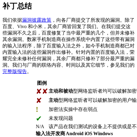
补丁总结
我们依据
漏洞披露政策
，向各厂商提交了所发现的漏洞。除了
百度、Vivo 和小米，其余厂商皆回复了我们。在我们提交这
些漏洞不久之后，百度修复了当中最严重的几个，但并未修补
其余漏洞。数家手机制造商在操作系统中内置了这些带有漏洞
的输入法程序，除了百度输入法之外，如今手机制造商都已对
内置输入法的这些漏洞作出修补。针对内置的百度输入法，荣
耀完全未修补任何漏洞，其余厂商都只修补了部分最严重的漏
洞。我们与厂商的联络内容、时间以及其它细节，参见我们的
完整版报告
。
图例
✘✘
主动和被动
型网络监听者均可以破解加密
✘
主动
型网络监听者可以破解加密的用户输
!
加密法实操中存在弱点
✔
未发现问题
N/A
该产品在我们测试的设备上不提供或是不
输入法开发商
Android
iOS
Windows