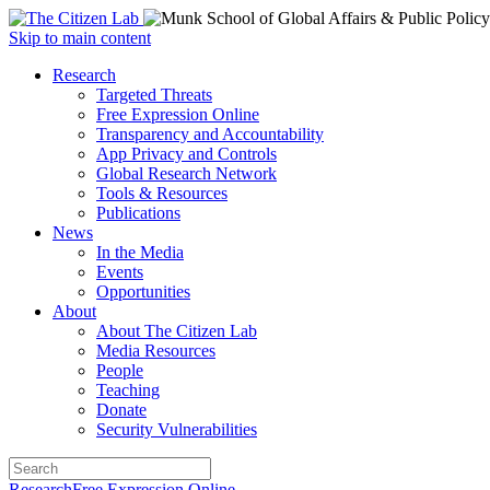
Open
Skip to main content
main
Close
Research
menu
main
Targeted Threats
menu
Free Expression Online
Transparency and Accountability
App Privacy and Controls
Global Research Network
Tools & Resources
Publications
News
In the Media
Events
Opportunities
About
About The Citizen Lab
Media Resources
People
Teaching
Donate
Security Vulnerabilities
Research
Free Expression Online