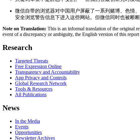
微信自带的浏览器对中国用户屏蔽了一系列赌博、色情、
安全浏览警告信息下进入这些网站。但微信同时也被断断
Note on Translation:
This is an informal translation of the original r
event of a discrepancy or ambiguity, the English version of this report 
Research
Targeted Threats
Free Expression Online
Transparency and Accountability
App Privacy and Controls
Global Research Network
Tools & Resources
All Publications
News
In the Media
Events
Opportunities
Newsletter Archives