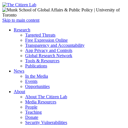
Open
Skip to main content
main
Close
Research
menu
main
Targeted Threats
menu
Free Expression Online
Transparency and Accountability
App Privacy and Controls
Global Research Network
Tools & Resources
Publications
News
In the Media
Events
Opportunities
About
About The Citizen Lab
Media Resources
People
Teaching
Donate
Security Vulnerabilities