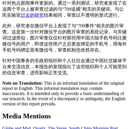
针对热点新闻事件更新的。通过一系列测试，研究者发现了在
这两个平台上被审查过滤的与“709追捕”相关的关键词。与公
民实验室
过去的研究
结果相同，审查以不透明的形式进行。
此外，研究者在微信平台上发现了与“709事件”相关的图片审
查。这是第一次针对微信平台的图片审查的系统记录。与关键
词过滤类似，图片审查仅仅针对那些用中国大陆手机号码注册
微信号的用户，即便这些用户之后更改绑定的手机号，用海外
手机号码绑定原有微信号，审查机制也依然存在。
针对中国事务的非政府组织和个人往往会通过中国社交媒体平
台来交流信息，本报告的发现指出了这些组织和个人可能受到
的信息审查，进而影响正常交流。
Note on Translation:
This is an informal translation of the original
report in English. This informal translation may contain
inaccuracies. It is intended only to provide a basic understanding of
our research. In the event of a discrepancy or ambiguity, the English
version of this report prevails.
Media Mentions
Globe and Mail
,
Quartz
,
The Verge
,
South China Morning Post
,