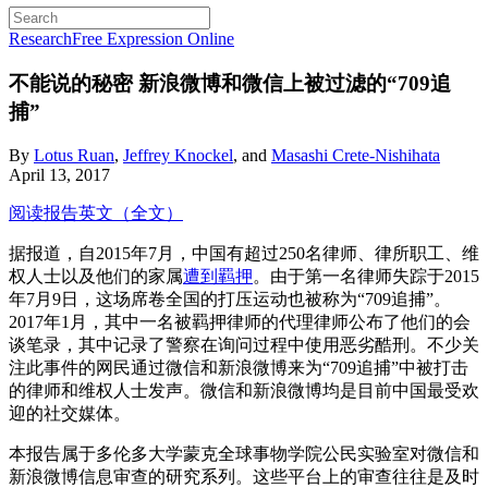
Research
Free Expression Online
不能说的秘密
新浪微博和微信上被过滤的“709追
捕”
By
Lotus Ruan
,
Jeffrey Knockel
, and
Masashi Crete-Nishihata
April 13, 2017
阅读报告英文（全文）
据报道，自2015年7月，中国有超过250名律师、律所职工、维
权人士以及他们的家属
遭到羁押
。由于第一名律师失踪于2015
年7月9日，这场席卷全国的打压运动也被称为“709追捕”。
2017年1月，其中一名被羁押律师的代理律师公布了他们的会
谈笔录，其中记录了警察在询问过程中使用恶劣酷刑。不少关
注此事件的网民通过微信和新浪微博来为“709追捕”中被打击
的律师和维权人士发声。微信和新浪微博均是目前中国最受欢
迎的社交媒体。
本报告属于多伦多大学蒙克全球事物学院公民实验室对微信和
新浪微博信息审查的研究系列。这些平台上的审查往往是及时