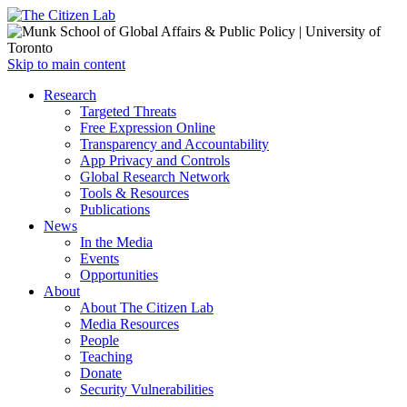
Open
Skip to main content
main
Close
Research
menu
main
Targeted Threats
menu
Free Expression Online
Transparency and Accountability
App Privacy and Controls
Global Research Network
Tools & Resources
Publications
News
In the Media
Events
Opportunities
About
About The Citizen Lab
Media Resources
People
Teaching
Donate
Security Vulnerabilities