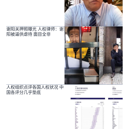
谢阳关押照曝光 人权律师：谢
阳被逼供虐待 面目全非
人权组织点评各国人权状况 中
国各评分几乎垫底