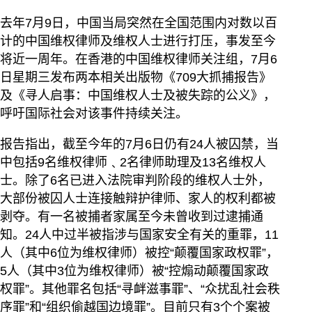
去年7月9日，中国当局突然在全国范围内对数以百
计的中国维权律师及维权人士进行打压，事发至今
将近一周年。在香港的中国维权律师关注组，7月6
日星期三发布两本相关出版物《709大抓捕报告》
及《寻人启事：中国维权人士及被失踪的公义》，
呼吁国际社会对该事件持续关注。
报告指出，截至今年的7月6日仍有24人被囚禁，当
中包括9名维权律师﹑2名律师助理及13名维权人
士。除了6名已进入法院审判阶段的维权人士外，
大部份被囚人士连接触辩护律师、家人的权利都被
剥夺。有一名被捕者家属至今未曾收到过逮捕通
知。24人中过半被指涉与国家安全有关的重罪，11
人（其中6位为维权律师）被控“颠覆国家政权罪”，
5人（其中3位为维权律师）被“控煽动颠覆国家政
权罪”。其他罪名包括“寻衅滋事罪”、“众扰乱社会秩
序罪”和“组织偷越国边境罪”。目前只有3个个案被