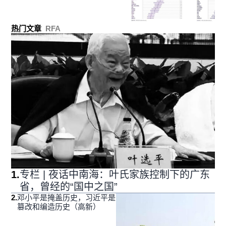
热门文章
RFA
1
.
专栏 | 夜话中南海：叶氏家族控制下的广东
省，曾经的“国中之国”
2
.
邓小平是掩盖历史，习近平是
篡改和编造历史（高新）