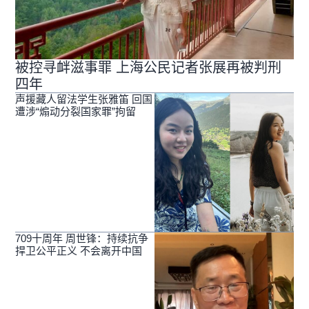
被控寻衅滋事罪 上海公民记者张展再被判刑
四年
声援藏人留法学生张雅笛 回国
遭涉“煽动分裂国家罪”拘留
709十周年 周世锋：持续抗争
捍卫公平正义 不会离开中国